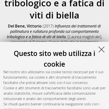
tribologico e a fatica di
viti di biella
Del Bene, Vittorio
(2017)
Influenza dei trattamenti di
pallinatura e rullatura profonda sul comportamento
tribologico e a fatica di viti di biella.
[Laurea magistrale],
Università di Bologna, Corso di Studio in
Ingegneria
meccanica [LM-DM270]
, Documento full-text non disponibile
Questo sito web utilizza i
Salva citazione
Condividi
Il full-text non è disponibile per scelta dell'autore. (
Contatta
cookie
l'autore
)
Abstract
Nel nostro sito utilizziamo sia cookie tecnici necessari per il suo
funzionamento, sia cookie e altri strumenti di tracciamento
facoltativi che potrai attivare solo con il tuo consenso.
Altri metadati
Cookie e altri strumenti di tracciamento facoltativi sono usati per
analisi statistiche, misure sull'efficacia della comunicazione
Gestione del documento:
istituzionale e analisi dei comportamenti degli utenti.
Se chiudi questo banner continuerai la navigazione solo con i