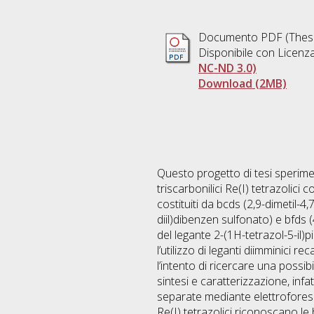
Documento PDF (Thesi
Disponibile con Licenz
NC-ND 3.0)
Download (2MB)
Questo progetto di tesi sperimen
triscarbonilici Re(I) tetrazolic
costituiti da bcds (2,9-dimetil-4,
diil)dibenzen sulfonato) e bfds 
del legante 2-(1H-tetrazol-5-il)p
l’utilizzo di leganti diimminici 
l’intento di ricercare una possib
sintesi e caratterizzazione, infa
separate mediante elettroforesi 
Re(I) tetrazolici riconoscano le