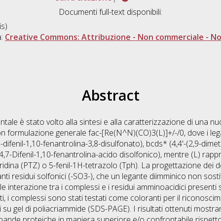
Documenti full-text disponibili:
s)
a:
Creative Commons: Attribuzione - Non commerciale - Non
Abstract
tale è stato volto alla sintesi e alla caratterizzazione di una n
i con formulazione generale fac-[Re(N^N)(CO)3(L)]+/-/0, dove i l
7-difenil-1,10-fenantrolina-3,8-disulfonato), bcds* (4,4'-(2,9-dimet
(4,7-Difenil-1,10-fenantrolina-acido disolfonico), mentre (L) ra
iridina (PTZ) o 5-fenil-1H-tetrazolo (Tph). La progettazione dei de
recanti residui solfonici (-SO3-), che un legante diimminico non sos
ile interazione tra i complessi e i residui amminoacidici presenti s
tti, i complessi sono stati testati come coloranti per il riconosc
su gel di poliacriammide (SDS-PAGE). I risultati ottenuti mostra
 bande proteiche in maniera superiore e/o confrontabile rispetto