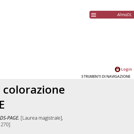
AlmaDL
Login
STRUMENTI DI NAVIGAZIONE
a colorazione
E
 SDS-PAGE.
[Laurea magistrale],
M270]