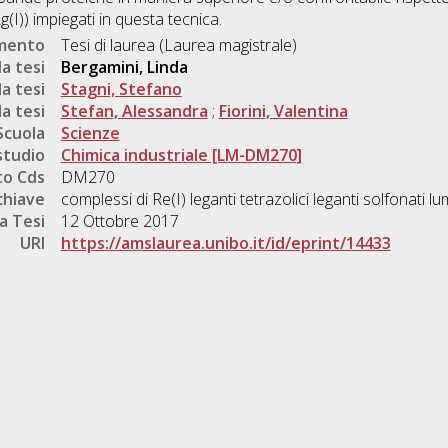
g(I)) impiegati in questa tecnica.
umento
Tesi di laurea (Laurea magistrale)
a tesi
Bergamini, Linda
a tesi
Stagni, Stefano
a tesi
Stefan, Alessandra
;
Fiorini, Valentina
Scuola
Scienze
studio
Chimica industriale [LM-DM270]
o Cds
DM270
chiave
complessi di Re(I) leganti tetrazolici leganti solfonat
a Tesi
12 Ottobre 2017
URI
https://amslaurea.unibo.it/id/eprint/14433