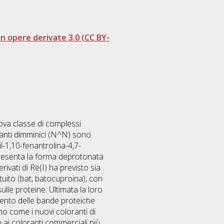
 opere derivate 3.0 (CC BY-
uova classe di complessi
eganti dimminici (N^N) sono
il-1,10-fenantrolina-4,7-
ppresenta la forma deprotonata
rivati di Re(I) ha previsto sia
tituito (bat, batocuproina), con
ulle proteine. Ultimata la loro
imento delle bande proteiche
no come i nuovi coloranti di
 ai coloranti commerciali più