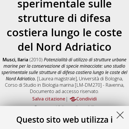
sperimentale sulle
strutture di difesa
costiera lungo le coste
del Nord Adriatico
Musci, Ilaria
(2010)
Potenzialità di utilizzo di strutture urbane
marine per la conservazione di specie minacciate: uno studio
sperimentale sulle strutture di difesa costiera lungo le coste del
Nord Adriatico.
[Laurea magistrale], Università di Bologna,
Corso di Studio in
Biologia marina [LM-DM270] - Ravenna
,
Documento ad accesso riservato.
Salva citazione
Condividi
Documenti full-text disponibili:
Documento PDF
Questo sito web utilizza i
Full-text non accessibile
Download (6MB)
|
Contatta l'autore