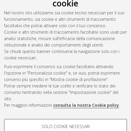
cookie
Abstract
Nel nostro sito utilizziamo sia cookie tecnici necessari per il suo
funzionamento, sia cookie e altri strumenti di tracciamento
facoltativi che potrai attivare solo con il tuo consenso.
Altri metadati
Cookie e altri strumenti di tracciamento facoltativi sono usati per
analisi statistiche, misure sull'efficacia della comunicazione
Gestione del documento:
istituzionale e analisi dei comportamenti degli utenti.
Se chiudi questo banner continuerai la navigazione solo con i
cookie necessari.
Puoi esprimere il consenso sui cookie facoltativi attivando
Atom
l'opzione in "Personalizza cookie" e, se vuoi, potrai esprimere
Rss 1.0
consensi più specifici in "Mostra cookie di profilazione".
Potrai sempre rivedere le tue scelte e verificare lo stato dei
Rss 2.0
consensi rientrando nella sezione "Impostazione cookie" del
sito.
Per maggiori informazioni
consulta la nostra Cookie policy
.
AMS Laurea
Servizio implementato e gestito da
AlmaDL
Impostazioni Cookie
COOKIE DI PROFILAZIONE -
SOLO COOKIE NECESSARI
Informativa sulla privacy
FACOLTATIVI