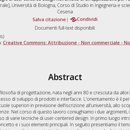
ale], Università di Bologna, Corso di Studio in
Ingegneria e sci
Cesena
Salva citazione
Condividi
Documenti full-text disponibili:
s)
a:
Creative Commons: Attribuzione - Non commerciale - Non
Abstract
losofia di progettazione, nata negli anni 80 e cresciuta da allo
cesso di sviluppo di prodotti e interfacce. L'orientamento è il pe
uole superiori in previsione dell'iscrizione all'università, allo sco
genze. Nel corso di questo lavoro coniughiamo i due argomenti, 
uso di varie tecniche di user-centered design. In primo luogo in
ncetto e i suoi elementi principali. In seguito presentiamo il tem