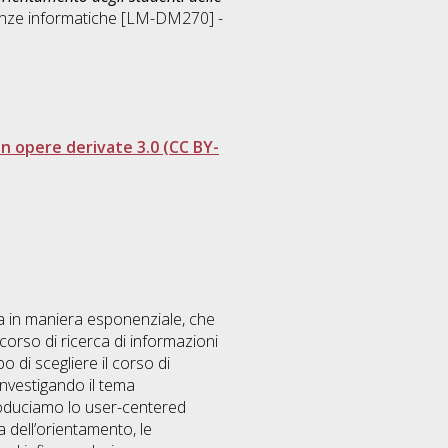
enze informatiche [LM-DM270] -
 opere derivate 3.0 (CC BY-
ra in maniera esponenziale, che
rcorso di ricerca di informazioni
po di scegliere il corso di
investigando il tema
troduciamo lo user-centered
a dell’orientamento, le