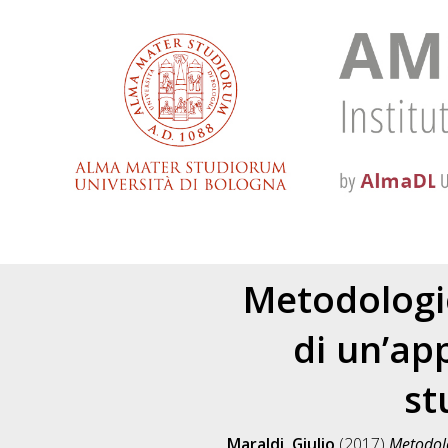
Metodologie
di un’ap
st
Maraldi, Giulio
(2017)
Metodolo