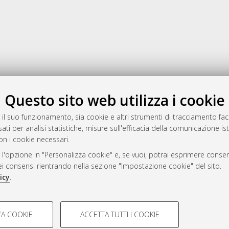
Gestione del documento:
Questo sito web utilizza i cookie
 il suo funzionamento, sia cookie e altri strumenti di tracciamento faco
ati per analisi statistiche, misure sull'efficacia della comunicazione is
a
on i cookie necessari.
mplementato e gestito da
AlmaDL
 l'opzione in "Personalizza cookie" e, se vuoi, potrai esprimere consens
ni Cookie
dei consensi rientrando nella sezione "Impostazione cookie" del sito.
 sulla privacy
icy
.
d’uso del sito
COOKIE TECNICI - NECES
A COOKIE
ACCETTA TUTTI I COOKIE
lla navigazione degli utenti, creare
Si tratta di cookie tecnici utilizzati
i Bologna, 2007-2026.