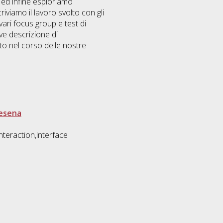
i ed infine esploriamo
riviamo il lavoro svolto con gli
ari focus group e test di
eve descrizione di
to nel corso delle nostre
Cesena
teraction,interface