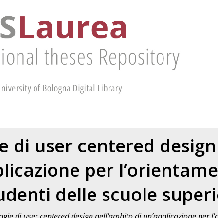
 di user centered design
plicazione per l’orientame
udenti delle scuole superi
gie di user centered design nell’ambito di un’applicazione per l’