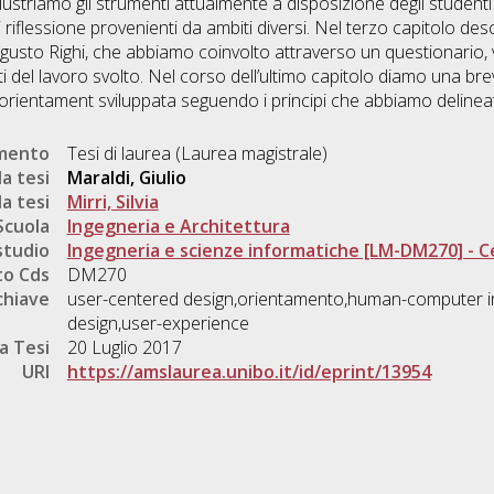
lustriamo gli strumenti attualmente a disposizione degli student
riflessione provenienti da ambiti diversi. Nel terzo capitolo desc
ugusto Righi, che abbiamo coinvolto attraverso un questionario, v
ati del lavoro svolto. Nel corso dell’ultimo capitolo diamo una br
’orientament sviluppata seguendo i principi che abbiamo delinea
umento
Tesi di laurea (Laurea magistrale)
a tesi
Maraldi, Giulio
a tesi
Mirri, Silvia
Scuola
Ingegneria e Architettura
studio
Ingegneria e scienze informatiche [LM-DM270] - 
o Cds
DM270
chiave
user-centered design,orientamento,human-computer in
design,user-experience
a Tesi
20 Luglio 2017
URI
https://amslaurea.unibo.it/id/eprint/13954