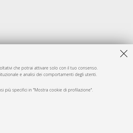
ltativi che potrai attivare solo con il tuo consenso.
tituzionale e analisi dei comportamenti degli utenti.
i più specifici in "Mostra cookie di profilazione".
SARI
, a titolo esemplificativo, per il corretto funzionamento del sito,