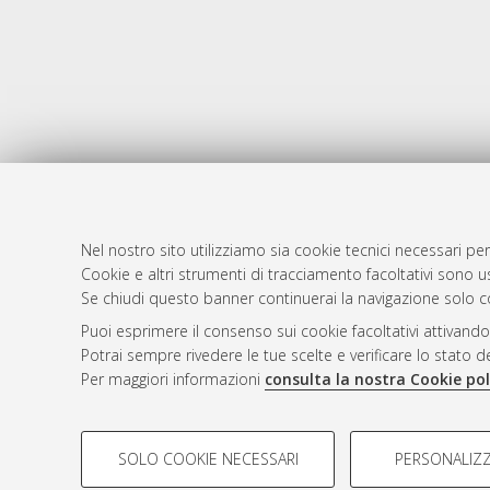
Nel nostro sito utilizziamo sia cookie tecnici necessari per
Cookie e altri strumenti di tracciamento facoltativi sono us
AMS Laure
Atom
Se chiudi questo banner continuerai la navigazione solo c
Servizio i
Rss 1.0
Puoi esprimere il consenso sui cookie facoltativi attivando
Impostazio
Potrai sempre rivedere le tue scelte e verificare lo stato 
Rss 2.0
Informativa
Per maggiori informazioni
consulta la nostra Cookie pol
Condizioni 
COOKIE DI PROFILAZIONE - FACOLTATIVI
SOLO COOKIE NECESSARI
PERSONALIZZ
Si tratta di cookie utilizzati per analizzare le caratteristiche de
© ALMA MATER STUDIORUM - Università d