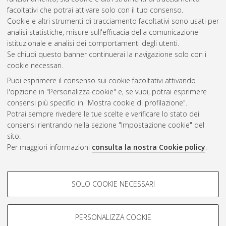
facoltativi che potrai attivare solo con il tuo consenso.
Cookie e altri strumenti di tracciamento facoltativi sono usati per
analisi statistiche, misure sull'efficacia della comunicazione
Gestione del documento:
istituzionale e analisi dei comportamenti degli utenti.
Se chiudi questo banner continuerai la navigazione solo con i
cookie necessari.
Puoi esprimere il consenso sui cookie facoltativi attivando
Atom
l'opzione in "Personalizza cookie" e, se vuoi, potrai esprimere
Rss 1.0
consensi più specifici in "Mostra cookie di profilazione".
Potrai sempre rivedere le tue scelte e verificare lo stato dei
Rss 2.0
consensi rientrando nella sezione "Impostazione cookie" del
sito.
Per maggiori informazioni
consulta la nostra Cookie policy
.
AMS Laurea
Servizio implementato e gestito da
AlmaDL
Impostazioni Cookie
COOKIE DI PROFILAZIONE -
SOLO COOKIE NECESSARI
Informativa sulla privacy
FACOLTATIVI
Condizioni d’uso del sito
Si tratta di cookie utilizzati per analizzare le caratteristiche della
navigazione degli utenti, creare profili in base al loro comportamento
PERSONALIZZA COOKIE
sul sito, per analisi di marketing.