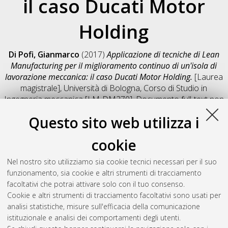
il caso Ducati Motor
Holding
Di Pofi, Gianmarco
(2017)
Applicazione di tecniche di Lean
Manufacturing per il miglioramento continuo di un'isola di
lavorazione meccanica: il caso Ducati Motor Holding.
[Laurea
magistrale], Università di Bologna, Corso di Studio in
Ingegneria meccanica [LM-DM270]
, Documento full-text non
disponibile
Questo sito web utilizza i
Salva citazione
Condividi
Il full-text non è disponibile per scelta dell'autore. (
Contatta
cookie
l'autore
)
Abstract
Nel nostro sito utilizziamo sia cookie tecnici necessari per il suo
funzionamento, sia cookie e altri strumenti di tracciamento
facoltativi che potrai attivare solo con il tuo consenso.
Altri metadati
Cookie e altri strumenti di tracciamento facoltativi sono usati per
analisi statistiche, misure sull'efficacia della comunicazione
Gestione del documento:
istituzionale e analisi dei comportamenti degli utenti.