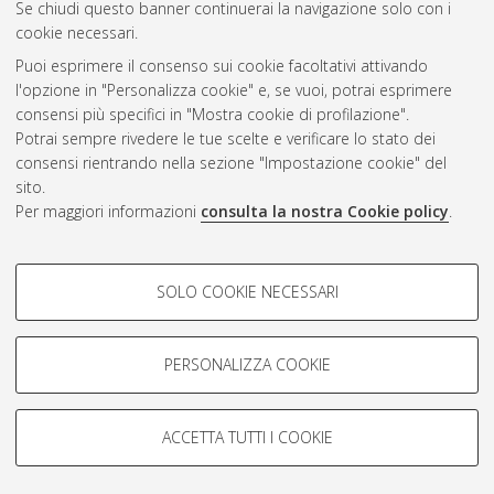
Se chiudi questo banner continuerai la navigazione solo con i
cookie necessari.
Puoi esprimere il consenso sui cookie facoltativi attivando
Atom
l'opzione in "Personalizza cookie" e, se vuoi, potrai esprimere
Rss 1.0
consensi più specifici in "Mostra cookie di profilazione".
Potrai sempre rivedere le tue scelte e verificare lo stato dei
Rss 2.0
consensi rientrando nella sezione "Impostazione cookie" del
sito.
Per maggiori informazioni
consulta la nostra Cookie policy
.
AMS Laurea
Servizio implementato e gestito da
AlmaDL
Impostazioni Cookie
COOKIE DI PROFILAZIONE -
SOLO COOKIE NECESSARI
Informativa sulla privacy
FACOLTATIVI
Condizioni d’uso del sito
Si tratta di cookie utilizzati per analizzare le caratteristiche della
navigazione degli utenti, creare profili in base al loro comportamento
PERSONALIZZA COOKIE
sul sito, per analisi di marketing.
Mostra cookie di profilazione
ACCETTA TUTTI I COOKIE
Google/Youtube Video
© ALMA MATER STUDIORUM - Università di Bologna, 2007-2026.
COOKIE TECNICI - NECESSARI
Facebook