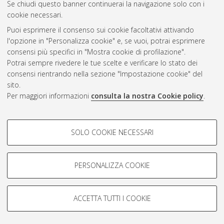
Se chiudi questo banner continuerai la navigazione solo con i
cookie necessari.
Puoi esprimere il consenso sui cookie facoltativi attivando
Atom
l'opzione in "Personalizza cookie" e, se vuoi, potrai esprimere
Rss 1.0
consensi più specifici in "Mostra cookie di profilazione".
Potrai sempre rivedere le tue scelte e verificare lo stato dei
Rss 2.0
consensi rientrando nella sezione "Impostazione cookie" del
sito.
Per maggiori informazioni
consulta la nostra Cookie policy
.
AMS Laurea
Servizio implementato e gestito da
AlmaDL
Impostazioni Cookie
COOKIE DI PROFILAZIONE -
SOLO COOKIE NECESSARI
Informativa sulla privacy
FACOLTATIVI
Condizioni d’uso del sito
Si tratta di cookie utilizzati per analizzare le caratteristiche della
navigazione degli utenti, creare profili in base al loro comportamento
PERSONALIZZA COOKIE
sul sito, per analisi di marketing.
Mostra cookie di profilazione
ACCETTA TUTTI I COOKIE
Google/Youtube Video
© ALMA MATER STUDIORUM - Università di Bologna, 2007-2026.
COOKIE TECNICI - NECESSARI
Facebook