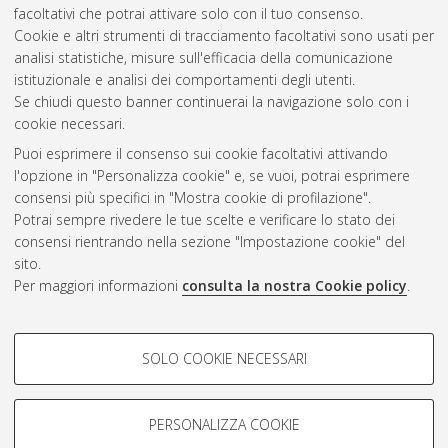
facoltativi che potrai attivare solo con il tuo consenso.
Altri metadati
Cookie e altri strumenti di tracciamento facoltativi sono usati per
analisi statistiche, misure sull'efficacia della comunicazione
Gestione del documento:
istituzionale e analisi dei comportamenti degli utenti.
Se chiudi questo banner continuerai la navigazione solo con i
cookie necessari.
Puoi esprimere il consenso sui cookie facoltativi attivando
Atom
l'opzione in "Personalizza cookie" e, se vuoi, potrai esprimere
Rss 1.0
consensi più specifici in "Mostra cookie di profilazione".
Potrai sempre rivedere le tue scelte e verificare lo stato dei
Rss 2.0
consensi rientrando nella sezione "Impostazione cookie" del
sito.
Per maggiori informazioni
consulta la nostra Cookie policy
.
AMS Laurea
Servizio implementato e gestito da
AlmaDL
Impostazioni Cookie
COOKIE DI PROFILAZIONE -
SOLO COOKIE NECESSARI
Informativa sulla privacy
FACOLTATIVI
Condizioni d’uso del sito
Si tratta di cookie utilizzati per analizzare le caratteristiche della
navigazione degli utenti, creare profili in base al loro comportamento
PERSONALIZZA COOKIE
sul sito, per analisi di marketing.