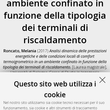
ambiente confinato in
funzione della tipologia
dei terminali di
riscaldamento
Roncato, Melania
(2017)
Analisi dinamica delle prestazioni
energetiche e delle condizioni locali di comfort
termoigrometrico in un ambiente confinato in funzione della
tipologia dei terminali di riscaldamento.
[Laurea magistrale],
Università di Bologna, Corso di Studio in
Ingegneria
energetica [LM-DM270]
, Documento full-text non disponibile
Questo sito web utilizza i
Salva citazione
Condividi
Il full-text non è disponibile per scelta dell'autore. (
Contatta
cookie
l'autore
)
Abstract
Nel nostro sito utilizziamo sia cookie tecnici necessari per il suo
funzionamento, sia cookie e altri strumenti di tracciamento