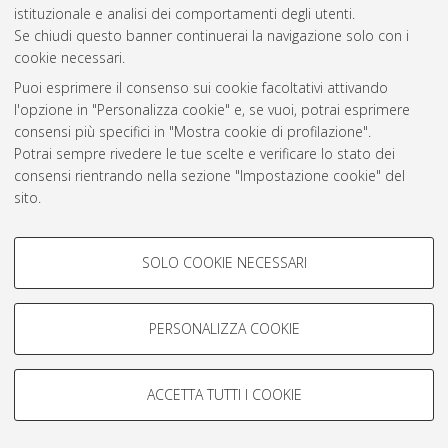
istituzionale e analisi dei comportamenti degli utenti.
Atom
Se chiudi questo banner continuerai la navigazione solo con i
cookie necessari.
Rss 1.0
Puoi esprimere il consenso sui cookie facoltativi attivando
Rss 2.0
l'opzione in "Personalizza cookie" e, se vuoi, potrai esprimere
consensi più specifici in "Mostra cookie di profilazione".
Potrai sempre rivedere le tue scelte e verificare lo stato dei
AMS Laurea
consensi rientrando nella sezione "Impostazione cookie" del
Servizio implementato e gestito da
AlmaDL
sito.
Impostazioni Cookie
Per maggiori informazioni
consulta la nostra Cookie policy
.
Informativa sulla privacy
COOKIE DI PROFILAZIONE -
Condizioni d’uso del sito
SOLO COOKIE NECESSARI
FACOLTATIVI
Si tratta di cookie utilizzati per analizzare le caratteristiche della
navigazione degli utenti, creare profili in base al loro comportamento
PERSONALIZZA COOKIE
sul sito, per analisi di marketing.
Mostra cookie di profilazione
© ALMA MATER STUDIORUM - Università di Bologna, 2007-2026.
ACCETTA TUTTI I COOKIE
Google/Youtube Video
COOKIE TECNICI - NECESSARI
Facebook