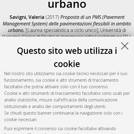
urbano
Savigni, Valeria
(2017)
Proposta di un PMS (Pavement
Management System) delle pavimentazioni flessibili in ambito
urbano.
[Laurea specialistica a ciclo unico], Università di
Bologna, Corso di Studio in
Ingegneria edile/ architettura [TU-
DM509]
, Documento full-text non disponibile
Questo sito web utilizza i
Salva citazione
Condividi
Il full-text non è disponibile per scelta dell'autore. (
Contatta
cookie
l'autore
)
Abstract
Nel nostro sito utilizziamo sia cookie tecnici necessari per il suo
funzionamento, sia cookie e altri strumenti di tracciamento
facoltativi che potrai attivare solo con il tuo consenso.
Altri metadati
Cookie e altri strumenti di tracciamento facoltativi sono usati per
analisi statistiche, misure sull'efficacia della comunicazione
Gestione del documento:
istituzionale e analisi dei comportamenti degli utenti.
Se chiudi questo banner continuerai la navigazione solo con i
cookie necessari.
Puoi esprimere il consenso sui cookie facoltativi attivando
Atom