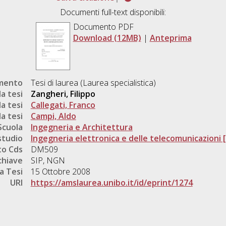
Documenti full-text disponibili:
Documento PDF
Download (12MB)
|
Anteprima
umento
Tesi di laurea (Laurea specialistica)
a tesi
Zangheri, Filippo
a tesi
Callegati, Franco
a tesi
Campi, Aldo
Scuola
Ingegneria e Architettura
studio
Ingegneria elettronica e delle telecomunicazioni 
o Cds
DM509
chiave
SIP, NGN
a Tesi
15 Ottobre 2008
URI
https://amslaurea.unibo.it/id/eprint/1274