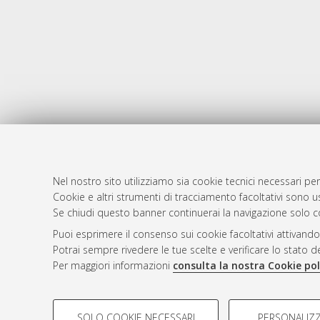
Nel nostro sito utilizziamo sia cookie tecnici necessari per
Cookie e altri strumenti di tracciamento facoltativi sono us
AMS Laure
Atom
Se chiudi questo banner continuerai la navigazione solo c
Servizio i
Rss 1.0
Puoi esprimere il consenso sui cookie facoltativi attivando
Impostazio
Potrai sempre rivedere le tue scelte e verificare lo stato 
Rss 2.0
Informativa
Per maggiori informazioni
consulta la nostra Cookie pol
Condizioni 
COOKIE DI PROFILAZIONE - FACOLTATIVI
SOLO COOKIE NECESSARI
PERSONALIZZ