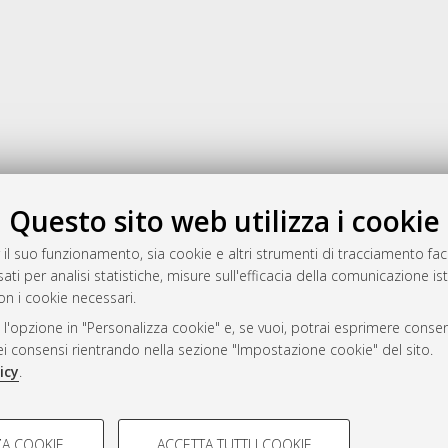
Gestione del documento:
Questo sito web utilizza i cookie
 il suo funzionamento, sia cookie e altri strumenti di tracciamento faco
ati per analisi statistiche, misure sull'efficacia della comunicazione is
a
on i cookie necessari.
mplementato e gestito da
AlmaDL
 l'opzione in "Personalizza cookie" e, se vuoi, potrai esprimere consens
ni Cookie
dei consensi rientrando nella sezione "Impostazione cookie" del sito.
 sulla privacy
icy
.
d’uso del sito
COOKIE TECNICI - NECES
A COOKIE
ACCETTA TUTTI I COOKIE