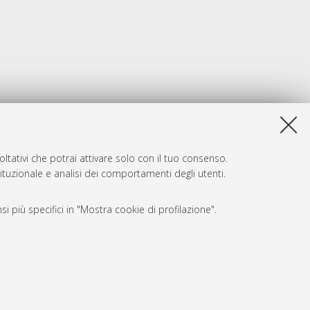
ltativi che potrai attivare solo con il tuo consenso.
tituzionale e analisi dei comportamenti degli utenti.
i più specifici in "Mostra cookie di profilazione".
SARI
, a titolo esemplificativo, per il corretto funzionamento del sito,