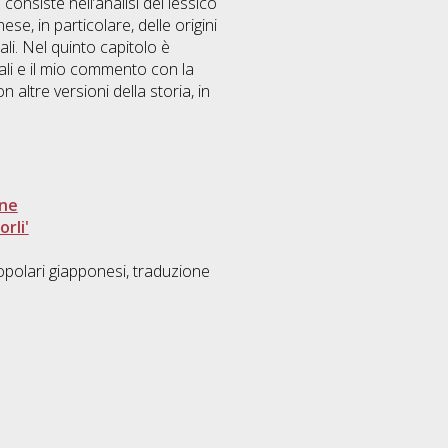
 consiste nell’analisi del lessico
se, in particolare, delle origini
ali. Nel quinto capitolo è
rali e il mio commento con la
 altre versioni della storia, in
one
rli'
popolari giapponesi, traduzione