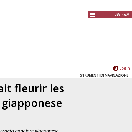
AlmaDL
Login
STRUMENTI DI NAVIGAZIONE
t fleurir les
e giapponese
 racconto popolare giapponese