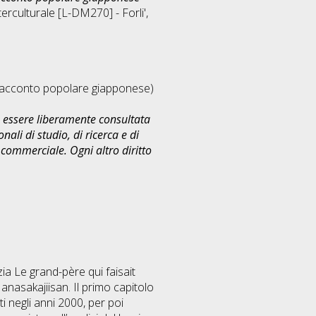
terculturale [L-DM270] - Forli'
,
n racconto popolare giapponese)
uò essere liberamente consultata
ali di studio, di ricerca e di
commerciale. Ogni altro diritto
zia Le grand-père qui faisait
anasakajiisan. Il primo capitolo
ati negli anni 2000, per poi