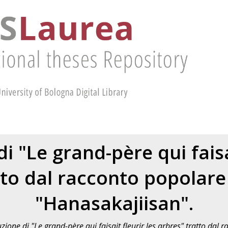
i "Le grand-père qui faisai
tto dal racconto popolar
"Hanasakajiisan".
zione di "Le grand-père qui faisait fleurir les arbres" tratto dal