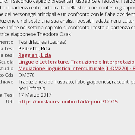
ro. Il secondo capitolo presenta l’illustratrice e l’editore, il terzo
to di partenza e il quarto tratta della storia nel contesto giappone
che dei personaggi principali e un confronto con le fiabe occident
uzione e nel sesto una sua analisi, i possibili adattamenti cultu
e. Infine nel settimo capitolo si confronta il testo di partenza con
rittrice giapponese Theodora Ozaki.
umento
Tesi di laurea (Laurea)
a tesi
Pedretti, Rita
a tesi
Reggiani, Licia
Scuola
Lingue e Letterature, Traduzione e Interpretazi
studio
Mediazione linguistica interculturale [L-DM270] - Fo
o Cds
DM270
chiave
Traduzione albo illustrato, fiabe giapponesi, racconti 
per l'infanzia
a Tesi
17 Marzo 2017
URI
https://amslaurea.unibo.it/id/eprint/12715