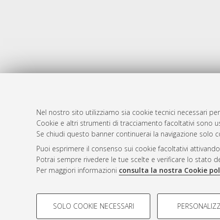
Nel nostro sito utilizziamo sia cookie tecnici necessari per
Cookie e altri strumenti di tracciamento facoltativi sono us
AMS Laure
Atom
Se chiudi questo banner continuerai la navigazione solo c
Servizio i
Rss 1.0
Puoi esprimere il consenso sui cookie facoltativi attivando
Impostazio
Potrai sempre rivedere le tue scelte e verificare lo stato 
Rss 2.0
Informativa
Per maggiori informazioni
consulta la nostra Cookie pol
Condizioni 
COOKIE DI PROFILAZIONE - FACOLTATIVI
SOLO COOKIE NECESSARI
PERSONALIZZ
Si tratta di cookie utilizzati per analizzare le caratteristiche de
© ALMA MATER STUDIORUM - Università d