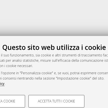
Gestione del documento:
Questo sito web utilizza i cookie
 il suo funzionamento, sia cookie e altri strumenti di tracciamento faco
ati per analisi statistiche, misure sull'efficacia della comunicazione is
a
on i cookie necessari.
mplementato e gestito da
AlmaDL
 l'opzione in "Personalizza cookie" e, se vuoi, potrai esprimere consens
ni Cookie
dei consensi rientrando nella sezione "Impostazione cookie" del sito.
 sulla privacy
icy
.
d’uso del sito
COOKIE TECNICI - NECES
A COOKIE
ACCETTA TUTTI I COOKIE
lla navigazione degli utenti, creare
Si tratta di cookie tecnici utilizzati
i Bologna, 2007-2026.