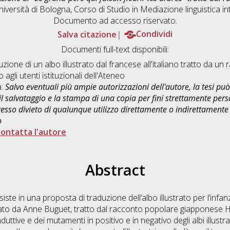
iversità di Bologna, Corso di Studio in
Mediazione linguistica in
Documento ad accesso riservato.
Salva citazione
Condividi
Documenti full-text disponibili:
ne di un albo illustrato dal francese all'italiano tratto da u
o agli utenti istituzionali dell'Ateneo
a:
Salvo eventuali più ampie autorizzazioni dell'autore, la tesi p
il salvataggio e la stampa di una copia per fini strettamente person
sso divieto di qualunque utilizzo direttamente o indirettamente 
o
ontatta l'autore
Abstract
iste in una proposta di traduzione dell’albo illustrato per l’infan
ustrato da Anne Buguet, tratto dal racconto popolare giapponese H
raduttive e dei mutamenti in positivo e in negativo degli albi illustr