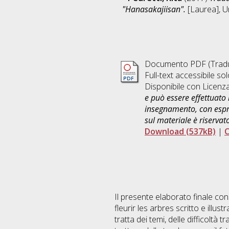
"Hanasakajiisan".
[Laurea], Un
Documento PDF (Traduzio
Full-text accessibile sol
Disponibile con Licenz
e può essere effettuato 
insegnamento, con espre
sul materiale è riservat
Download (537kB)
|
C
Il presente elaborato finale cons
fleurir les arbres scritto e ill
tratta dei temi, delle difficoltà t