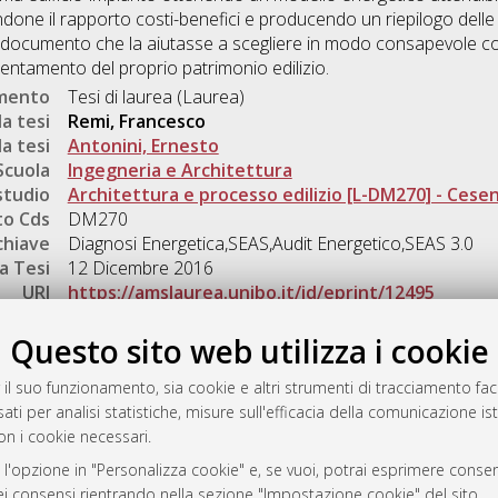
iandone il rapporto costi-benefici e producendo un riepilogo delle
n documento che la aiutasse a scegliere in modo consapevole co
icientamento del proprio patrimonio edilizio.
umento
Tesi di laurea (Laurea)
a tesi
Remi, Francesco
a tesi
Antonini, Ernesto
Scuola
Ingegneria e Architettura
studio
Architettura e processo edilizio [L-DM270] - Cese
o Cds
DM270
chiave
Diagnosi Energetica,SEAS,Audit Energetico,SEAS 3.0
a Tesi
12 Dicembre 2016
URI
https://amslaurea.unibo.it/id/eprint/12495
Gestione del documento:
Questo sito web utilizza i cookie
 il suo funzionamento, sia cookie e altri strumenti di tracciamento faco
ati per analisi statistiche, misure sull'efficacia della comunicazione is
a
on i cookie necessari.
mplementato e gestito da
AlmaDL
 l'opzione in "Personalizza cookie" e, se vuoi, potrai esprimere consens
ni Cookie
dei consensi rientrando nella sezione "Impostazione cookie" del sito.