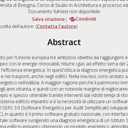
ersità di Bologna, Corso di Studio in
Architettura e processo ed
Documento full-text non disponibile
Salva citazione
Condividi
scelta dell'autore. (
Contatta l'autore
)
Abstract
lito per l’Unione europea tre ambiziosi obiettivi da raggiungere e
o con le energie rinnovabili, ridurre i gas ad effetto serra del
'efficienza energetica. In quest’ottica la diagnosi energetica p
 e nei trasporti, anche negli edifici. Nella mia tesi, sono andato 
rgetico nell'edilizia. A maggior ragione perché il patrimonio immo
li anni ottanta, e quindi con un notevole margine di miglioramen
o e spesso ottenibile tramite interventi dai ridotti tempi di rito
istema edificio impianto vi è la necessità di utilizzare un softwa
l SEAS 3.0 (Software Energetico per Audit Semplificati) sviluppa
), in quanto è il primo software gratuito nazionale, con interfacc
 tale software svolgendo una diagnosi energetica di un Istituto 
tema edificio-impianto ottenendo un modello energetico attendibi