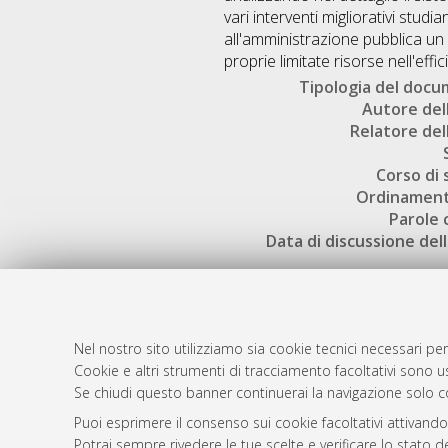
vari interventi migliorativi stud
all'amministrazione pubblica u
proprie limitate risorse nell'eff
Tipologia del doc
Autore dell
Relatore dell
Corso di 
Ordinament
Parole 
Data di discussione dell
Nel nostro sito utilizziamo sia cookie tecnici necessari per
Cookie e altri strumenti di tracciamento facoltativi sono us
AMS Laure
Atom
Se chiudi questo banner continuerai la navigazione solo c
Servizio i
Rss 1.0
Puoi esprimere il consenso sui cookie facoltativi attivando
Impostazio
Potrai sempre rivedere le tue scelte e verificare lo stato 