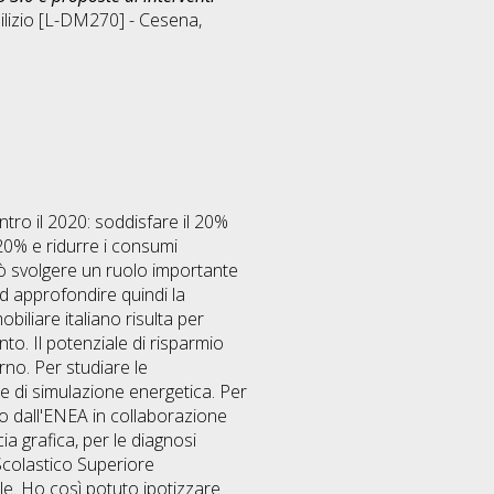
ilizio [L-DM270] - Cesena
,
ntro il 2020: soddisfare il 20%
 20% e ridurre i consumi
uò svolgere un ruolo importante
ad approfondire quindi la
biliare italiano risulta per
to. Il potenziale di risparmio
rno. Per studiare le
re di simulazione energetica. Per
to dall'ENEA in collaborazione
ia grafica, per le diagnosi
Scolastico Superiore
le. Ho così potuto ipotizzare