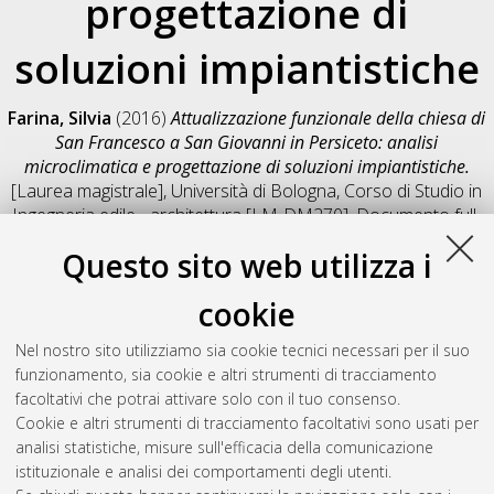
progettazione di
soluzioni impiantistiche
Farina, Silvia
(2016)
Attualizzazione funzionale della chiesa di
San Francesco a San Giovanni in Persiceto: analisi
microclimatica e progettazione di soluzioni impiantistiche.
[Laurea magistrale], Università di Bologna, Corso di Studio in
Ingegneria edile - architettura [LM-DM270]
, Documento full-
text non disponibile
Questo sito web utilizza i
Salva citazione
Condividi
Il full-text non è disponibile per scelta dell'autore. (
Contatta
cookie
l'autore
)
Abstract
Nel nostro sito utilizziamo sia cookie tecnici necessari per il suo
funzionamento, sia cookie e altri strumenti di tracciamento
facoltativi che potrai attivare solo con il tuo consenso.
Altri metadati
Cookie e altri strumenti di tracciamento facoltativi sono usati per
analisi statistiche, misure sull'efficacia della comunicazione
Gestione del documento:
istituzionale e analisi dei comportamenti degli utenti.