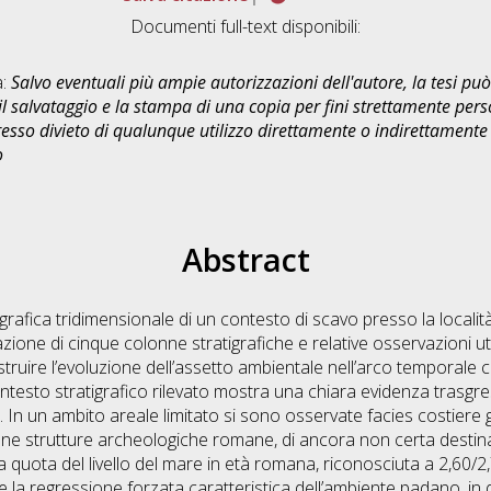
Documenti full-text disponibili:
a:
Salvo eventuali più ampie autorizzazioni dell'autore, la tesi p
il salvataggio e la stampa di una copia per fini strettamente person
sso divieto di qualunque utilizzo direttamente o indirettamente 
o
Abstract
tigrafica tridimensionale di un contesto di scavo presso la località
azione di cinque colonne stratigrafiche e relative osservazioni uti
costruire l’evoluzione dell’assetto ambientale nell’arco temporal
contesto stratigrafico rilevato mostra una chiara evidenza trasg
 In un ambito areale limitato si sono osservate facies costiere gi
alcune strutture archeologiche romane, di ancora non certa dest
 quota del livello del mare in età romana, riconosciuta a 2,60/2,7
 la regressione forzata caratteristica dell’ambiente padano, in 