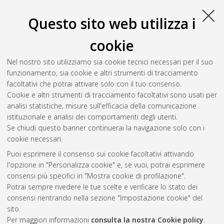
magistrale], Università di Bologna, Corso di Studio in
Geologia
e territorio [LM-DM270]
, Documento full-text non disponibile
Questo sito web utilizza i
Salva citazione
Condividi
Il full-text non è disponibile per scelta dell'autore. (
Contatta
cookie
l'autore
)
Abstract
Nel nostro sito utilizziamo sia cookie tecnici necessari per il suo
funzionamento, sia cookie e altri strumenti di tracciamento
facoltativi che potrai attivare solo con il tuo consenso.
Altri metadati
Cookie e altri strumenti di tracciamento facoltativi sono usati per
analisi statistiche, misure sull'efficacia della comunicazione
Gestione del documento:
istituzionale e analisi dei comportamenti degli utenti.
Se chiudi questo banner continuerai la navigazione solo con i
cookie necessari.
Puoi esprimere il consenso sui cookie facoltativi attivando
Atom
l'opzione in "Personalizza cookie" e, se vuoi, potrai esprimere
Rss 1.0
consensi più specifici in "Mostra cookie di profilazione".
Potrai sempre rivedere le tue scelte e verificare lo stato dei
Rss 2.0
consensi rientrando nella sezione "Impostazione cookie" del
sito.
Per maggiori informazioni
consulta la nostra Cookie policy
.
AMS Laurea