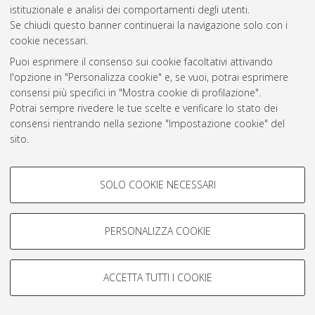
istituzionale e analisi dei comportamenti degli utenti.
Rss 1.0
Se chiudi questo banner continuerai la navigazione solo con i
Rss 2.0
cookie necessari.
Puoi esprimere il consenso sui cookie facoltativi attivando
l'opzione in "Personalizza cookie" e, se vuoi, potrai esprimere
AMS Laurea
consensi più specifici in "Mostra cookie di profilazione".
Servizio implementato e gestito da
AlmaDL
Potrai sempre rivedere le tue scelte e verificare lo stato dei
Impostazioni Cookie
consensi rientrando nella sezione "Impostazione cookie" del
Informativa sulla privacy
sito.
Condizioni d’uso del sito
Per maggiori informazioni
consulta la nostra Cookie policy
.
COOKIE DI PROFILAZIONE -
SOLO COOKIE NECESSARI
FACOLTATIVI
Si tratta di cookie utilizzati per analizzare le caratteristiche della
navigazione degli utenti, creare profili in base al loro comportamento
PERSONALIZZA COOKIE
© ALMA MATER STUDIORUM - Università di Bologna, 2007-2026.
sul sito, per analisi di marketing.
Mostra cookie di profilazione
ACCETTA TUTTI I COOKIE
Google/Youtube Video
COOKIE TECNICI - NECESSARI
Facebook