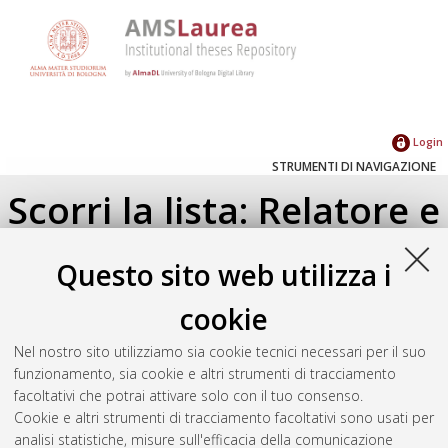
Login
STRUMENTI DI NAVIGAZIONE
Scorri la lista: Relatore e
Correlatore
Questo sito web utilizza i
Su di un livello
cookie
Seleziona un valore dall'elenco sottostante.
Nel nostro sito utilizziamo sia cookie tecnici necessari per il suo
2016
(1)
funzionamento, sia cookie e altri strumenti di tracciamento
facoltativi che potrai attivare solo con il tuo consenso.
Cookie e altri strumenti di tracciamento facoltativi sono usati per
Atom
analisi statistiche, misure sull'efficacia della comunicazione