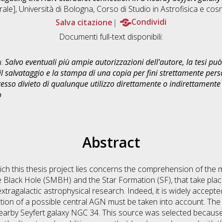
ale], Università di Bologna, Corso di Studio in
Astrofisica e co
Salva citazione
Condividi
Documenti full-text disponibili:
a:
Salvo eventuali più ampie autorizzazioni dell'autore, la tesi p
il salvataggio e la stampa di una copia per fini strettamente person
sso divieto di qualunque utilizzo direttamente o indirettamente 
o
Abstract
ich this thesis project lies concerns the comprehension of the 
Black Hole (SMBH) and the Star Formation (SF), that take place 
xtragalactic astrophysical research. Indeed, it is widely accept
ution of a possible central AGN must be taken into account. The a
earby Seyfert galaxy NGC 34. This source was selected because 