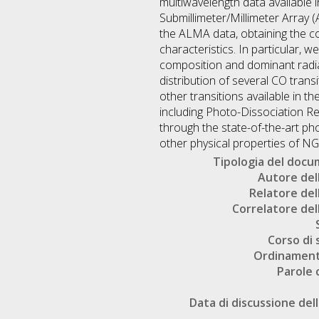
multiwavelength data available i
Submillimeter/Millimeter Array (
the ALMA data, obtaining the c
characteristics. In particular, 
composition and dominant radiat
distribution of several CO trans
other transitions available in 
including Photo-Dissociation 
through the state-of-the-art p
other physical properties of NG
Tipologia del doc
Autore dell
Relatore dell
Correlatore dell
Corso di 
Ordinament
Parole 
Data di discussione dell