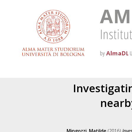
Investigati
nearb
Mingozzi, Matilde
(2016)
Inve