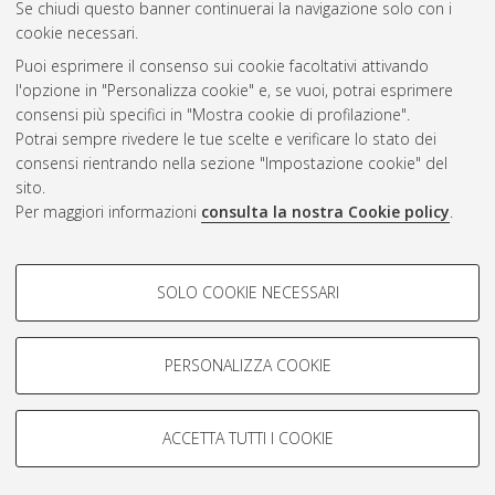
Se chiudi questo banner continuerai la navigazione solo con i
cookie necessari.
Puoi esprimere il consenso sui cookie facoltativi attivando
Atom
l'opzione in "Personalizza cookie" e, se vuoi, potrai esprimere
Rss 1.0
consensi più specifici in "Mostra cookie di profilazione".
Potrai sempre rivedere le tue scelte e verificare lo stato dei
Rss 2.0
consensi rientrando nella sezione "Impostazione cookie" del
sito.
Per maggiori informazioni
consulta la nostra Cookie policy
.
AMS Laurea
Servizio implementato e gestito da
AlmaDL
Impostazioni Cookie
COOKIE DI PROFILAZIONE -
SOLO COOKIE NECESSARI
Informativa sulla privacy
FACOLTATIVI
Condizioni d’uso del sito
Si tratta di cookie utilizzati per analizzare le caratteristiche della
navigazione degli utenti, creare profili in base al loro comportamento
PERSONALIZZA COOKIE
sul sito, per analisi di marketing.
Mostra cookie di profilazione
ACCETTA TUTTI I COOKIE
Google/Youtube Video
© ALMA MATER STUDIORUM - Università di Bologna, 2007-2026.
COOKIE TECNICI - NECESSARI
Facebook