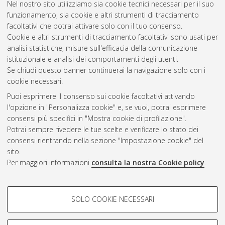
Nel nostro sito utilizziamo sia cookie tecnici necessari per il suo
funzionamento, sia cookie e altri strumenti di tracciamento
facoltativi che potrai attivare solo con il tuo consenso.
Cookie e altri strumenti di tracciamento facoltativi sono usati per
analisi statistiche, misure sull'efficacia della comunicazione
Gestione del documento:
istituzionale e analisi dei comportamenti degli utenti.
Se chiudi questo banner continuerai la navigazione solo con i
cookie necessari.
Puoi esprimere il consenso sui cookie facoltativi attivando
Atom
l'opzione in "Personalizza cookie" e, se vuoi, potrai esprimere
Rss 1.0
consensi più specifici in "Mostra cookie di profilazione".
Potrai sempre rivedere le tue scelte e verificare lo stato dei
Rss 2.0
consensi rientrando nella sezione "Impostazione cookie" del
sito.
Per maggiori informazioni
consulta la nostra Cookie policy
.
AMS Laurea
Servizio implementato e gestito da
AlmaDL
Impostazioni Cookie
COOKIE DI PROFILAZIONE -
SOLO COOKIE NECESSARI
Informativa sulla privacy
FACOLTATIVI
Condizioni d’uso del sito
Si tratta di cookie utilizzati per analizzare le caratteristiche della