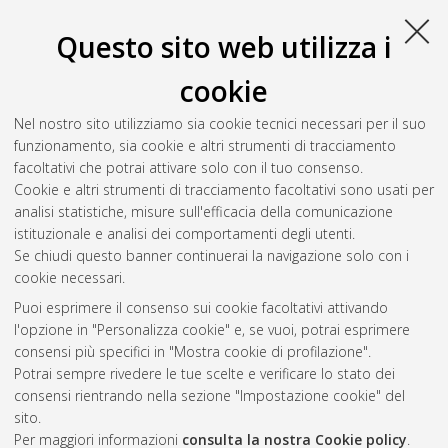
Università di Bologna, Corso di Studio in
Ingegneria
energetica [LM-DM270]
, Documento full-text non disponibile
Questo sito web utilizza i
Salva citazione
Condividi
Il full-text non è disponibile per scelta dell'autore. (
Contatta
cookie
l'autore
)
Abstract
Nel nostro sito utilizziamo sia cookie tecnici necessari per il suo
funzionamento, sia cookie e altri strumenti di tracciamento
facoltativi che potrai attivare solo con il tuo consenso.
Altri metadati
Cookie e altri strumenti di tracciamento facoltativi sono usati per
analisi statistiche, misure sull'efficacia della comunicazione
Gestione del documento:
istituzionale e analisi dei comportamenti degli utenti.
Se chiudi questo banner continuerai la navigazione solo con i
cookie necessari.
Puoi esprimere il consenso sui cookie facoltativi attivando
Atom
l'opzione in "Personalizza cookie" e, se vuoi, potrai esprimere
Rss 1.0
consensi più specifici in "Mostra cookie di profilazione".
Potrai sempre rivedere le tue scelte e verificare lo stato dei
Rss 2.0
consensi rientrando nella sezione "Impostazione cookie" del
sito.
Per maggiori informazioni
consulta la nostra Cookie policy
.
AMS Laurea