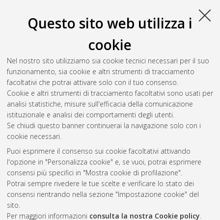
Università di Bologna, Corso di Studio in
Ingegneria
informatica [L-DM270]
, Documento full-text non disponibile
Questo sito web utilizza i
Salva citazione
Condividi
Il full-text non è disponibile per scelta dell'autore. (
Contatta
cookie
l'autore
)
Abstract
Nel nostro sito utilizziamo sia cookie tecnici necessari per il suo
funzionamento, sia cookie e altri strumenti di tracciamento
facoltativi che potrai attivare solo con il tuo consenso.
Altri metadati
Cookie e altri strumenti di tracciamento facoltativi sono usati per
analisi statistiche, misure sull'efficacia della comunicazione
Gestione del documento:
istituzionale e analisi dei comportamenti degli utenti.
Se chiudi questo banner continuerai la navigazione solo con i
cookie necessari.
Puoi esprimere il consenso sui cookie facoltativi attivando
Atom
l'opzione in "Personalizza cookie" e, se vuoi, potrai esprimere
Rss 1.0
consensi più specifici in "Mostra cookie di profilazione".
Potrai sempre rivedere le tue scelte e verificare lo stato dei
Rss 2.0
consensi rientrando nella sezione "Impostazione cookie" del
sito.
Per maggiori informazioni
consulta la nostra Cookie policy
.
AMS Laurea