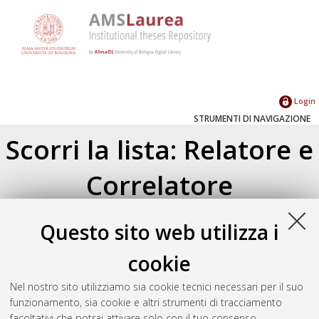
Login
STRUMENTI DI NAVIGAZIONE
Scorri la lista: Relatore e
Correlatore
Su di un livello
Questo sito web utilizza i
Seleziona un valore dall'elenco sottostante.
2023
(2)
cookie
2022
(1)
Nel nostro sito utilizziamo sia cookie tecnici necessari per il suo
2021
(1)
funzionamento, sia cookie e altri strumenti di tracciamento
2020
(2)
facoltativi che potrai attivare solo con il tuo consenso.