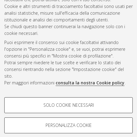
2018
(2)
Cookie e altri strumenti di tracciamento facoltativi sono usati per
2017
(1)
analisi statistiche, misure sull'efficacia della comunicazione
2016
(3)
istituzionale e analisi dei comportamenti degli utenti.
2013
(2)
Se chiudi questo banner continuerai la navigazione solo con i
cookie necessari.
Puoi esprimere il consenso sui cookie facoltativi attivando
Atom
l'opzione in "Personalizza cookie" e, se vuoi, potrai esprimere
Rss 1.0
consensi più specifici in "Mostra cookie di profilazione".
Potrai sempre rivedere le tue scelte e verificare lo stato dei
Rss 2.0
consensi rientrando nella sezione "Impostazione cookie" del
sito.
Per maggiori informazioni
consulta la nostra Cookie policy
.
AMS Laurea
Servizio implementato e gestito da
AlmaDL
Impostazioni Cookie
COOKIE DI PROFILAZIONE -
SOLO COOKIE NECESSARI
Informativa sulla privacy
FACOLTATIVI
Condizioni d’uso del sito
Si tratta di cookie utilizzati per analizzare le caratteristiche della
navigazione degli utenti, creare profili in base al loro comportamento
PERSONALIZZA COOKIE
sul sito, per analisi di marketing.