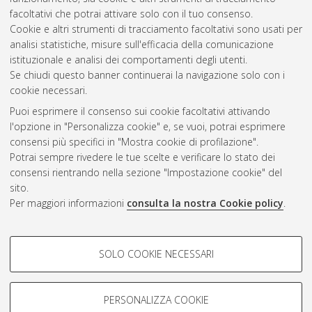
facoltativi che potrai attivare solo con il tuo consenso.
Cookie e altri strumenti di tracciamento facoltativi sono usati per
analisi statistiche, misure sull'efficacia della comunicazione
Gestione del documento:
istituzionale e analisi dei comportamenti degli utenti.
Se chiudi questo banner continuerai la navigazione solo con i
cookie necessari.
Puoi esprimere il consenso sui cookie facoltativi attivando
Atom
l'opzione in "Personalizza cookie" e, se vuoi, potrai esprimere
Rss 1.0
consensi più specifici in "Mostra cookie di profilazione".
Potrai sempre rivedere le tue scelte e verificare lo stato dei
Rss 2.0
consensi rientrando nella sezione "Impostazione cookie" del
sito.
Per maggiori informazioni
consulta la nostra Cookie policy
.
AMS Laurea
Servizio implementato e gestito da
AlmaDL
Impostazioni Cookie
COOKIE DI PROFILAZIONE -
SOLO COOKIE NECESSARI
Informativa sulla privacy
FACOLTATIVI
Condizioni d’uso del sito
Si tratta di cookie utilizzati per analizzare le caratteristiche della
navigazione degli utenti, creare profili in base al loro comportamento
PERSONALIZZA COOKIE
sul sito, per analisi di marketing.