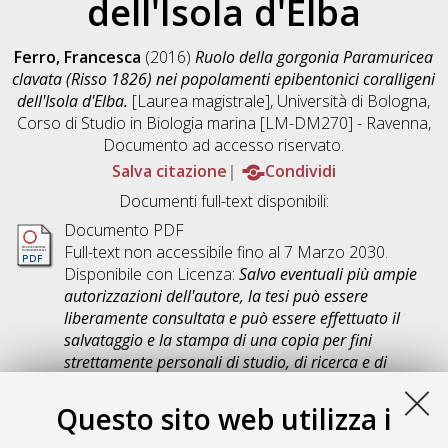
dell'Isola d'Elba
Ferro, Francesca
(2016)
Ruolo della gorgonia Paramuricea
clavata (Risso 1826) nei popolamenti epibentonici coralligeni
dell'Isola d'Elba.
[Laurea magistrale], Università di Bologna,
Corso di Studio in
Biologia marina [LM-DM270] - Ravenna
,
Documento ad accesso riservato.
Salva citazione
Condividi
Documenti full-text disponibili:
Documento PDF
Full-text non accessibile fino al 7 Marzo 2030.
Disponibile con Licenza:
Salvo eventuali più ampie
autorizzazioni dell'autore, la tesi può essere
liberamente consultata e può essere effettuato il
salvataggio e la stampa di una copia per fini
strettamente personali di studio, di ricerca e di
insegnamento, con espresso divieto di qualunque
utilizzo direttamente o indirettamente commerciale.
Questo sito web utilizza i
Ogni altro diritto sul materiale è riservato