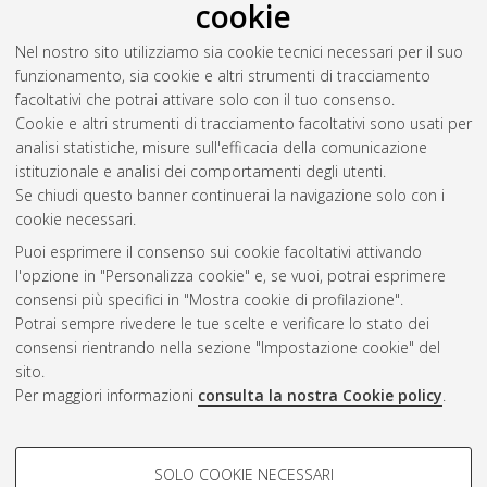
Download (1MB)
|
Contatta l'autore
cookie
Abstract
Nel nostro sito utilizziamo sia cookie tecnici necessari per il suo
funzionamento, sia cookie e altri strumenti di tracciamento
facoltativi che potrai attivare solo con il tuo consenso.
Altri metadati
Cookie e altri strumenti di tracciamento facoltativi sono usati per
analisi statistiche, misure sull'efficacia della comunicazione
Gestione del documento:
istituzionale e analisi dei comportamenti degli utenti.
Se chiudi questo banner continuerai la navigazione solo con i
cookie necessari.
Puoi esprimere il consenso sui cookie facoltativi attivando
Atom
l'opzione in "Personalizza cookie" e, se vuoi, potrai esprimere
Rss 1.0
consensi più specifici in "Mostra cookie di profilazione".
Potrai sempre rivedere le tue scelte e verificare lo stato dei
Rss 2.0
consensi rientrando nella sezione "Impostazione cookie" del
sito.
Per maggiori informazioni
consulta la nostra Cookie policy
.
AMS Laurea
Servizio implementato e gestito da
AlmaDL
Impostazioni Cookie
COOKIE DI PROFILAZIONE -
SOLO COOKIE NECESSARI
Informativa sulla privacy
FACOLTATIVI