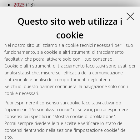
2023
(13)
2022
(13)
2021
(27)
Questo sito web utilizza i
2020
(25)
2019
(19)
cookie
2018
(25)
Nel nostro sito utilizziamo sia cookie tecnici necessari per il suo
2017
(20)
funzionamento, sia cookie e altri strumenti di tracciamento
2016
(15)
facoltativi che potrai attivare solo con il tuo consenso.
2015
(19)
Cookie e altri strumenti di tracciamento facoltativi sono usati per
2014
(18)
analisi statistiche, misure sull'efficacia della comunicazione
2013
(13)
istituzionale e analisi dei comportamenti degli utenti.
2012
(1)
Se chiudi questo banner continuerai la navigazione solo con i
cookie necessari.
Puoi esprimere il consenso sui cookie facoltativi attivando
Atom
l'opzione in "Personalizza cookie" e, se vuoi, potrai esprimere
Rss 1.0
consensi più specifici in "Mostra cookie di profilazione".
Potrai sempre rivedere le tue scelte e verificare lo stato dei
Rss 2.0
consensi rientrando nella sezione "Impostazione cookie" del
sito.