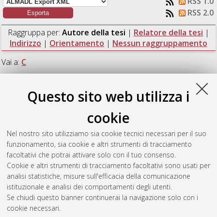
RSS 1.0
RSS 2.0
Raggruppa per:
Autore della tesi
|
Relatore della tesi
|
Indirizzo
|
Orientamento
|
Nessun raggruppamento
Vai a:
C
Numero di documenti:
1
.
Questo sito web utilizza i
C
cookie
Nel nostro sito utilizziamo sia cookie tecnici necessari per il suo
Coppini, Gabriele
(2025)
Dynamical systems applied to
funzionamento, sia cookie e altri strumenti di tracciamento
economic science. A Sraffian supermultiplier model with the
facoltativi che potrai attivare solo con il tuo consenso.
addition of inventory dynamics.
[Laurea magistrale], Università
Cookie e altri strumenti di tracciamento facoltativi sono usati per
di Bologna, Corso di Studio in
Fisica [LM-DM270]
analisi statistiche, misure sull'efficacia della comunicazione
istituzionale e analisi dei comportamenti degli utenti.
Questa lista e' stata generata il
Fri Aug 7 20:38:22 2026 CEST
.
Se chiudi questo banner continuerai la navigazione solo con i
cookie necessari.