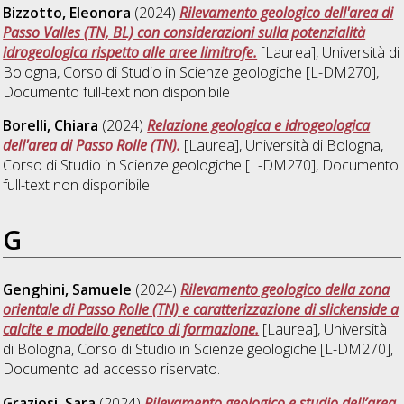
Bizzotto, Eleonora
(2024)
Rilevamento geologico dell'area di
Passo Valles (TN, BL) con considerazioni sulla potenzialità
idrogeologica rispetto alle aree limitrofe.
[Laurea], Università di
Bologna, Corso di Studio in
Scienze geologiche [L-DM270]
,
Documento full-text non disponibile
Borelli, Chiara
(2024)
Relazione geologica e idrogeologica
dell'area di Passo Rolle (TN).
[Laurea], Università di Bologna,
Corso di Studio in
Scienze geologiche [L-DM270]
, Documento
full-text non disponibile
G
Genghini, Samuele
(2024)
Rilevamento geologico della zona
orientale di Passo Rolle (TN) e caratterizzazione di slickenside a
calcite e modello genetico di formazione.
[Laurea], Università
di Bologna, Corso di Studio in
Scienze geologiche [L-DM270]
,
Documento ad accesso riservato.
Graziosi, Sara
(2024)
Rilevamento geologico e studio dell’area