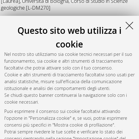
[Laurea], Università di Bologna, Corso di Studio in
Scienze
geologiche [L-DM270]
R
Questo sito web utilizza i
cookie
Riva Rivot, Lorenzo
(2024)
Relazione geologica dell'area
compresa tra Passo Valles e Monte Castellazzo - San Martino di
Nel nostro sito utilizziamo sia cookie tecnici necessari per il suo
Castrozza (TN).
[Laurea], Università di Bologna, Corso di
funzionamento, sia cookie e altri strumenti di tracciamento
Studio in
Scienze geologiche [L-DM270]
, Documento full-text
facoltativi che potrai attivare solo con il tuo consenso.
non disponibile
Cookie e altri strumenti di tracciamento facoltativi sono usati per
analisi statistiche, misure sull'efficacia della comunicazione
Questa lista e' stata generata il
Sun Aug 9 20:38:21 2026
istituzionale e analisi dei comportamenti degli utenti.
CEST
.
Se chiudi questo banner continuerai la navigazione solo con i
cookie necessari.
Puoi esprimere il consenso sui cookie facoltativi attivando
Atom
l'opzione in "Personalizza cookie" e, se vuoi, potrai esprimere
Rss 1.0
consensi più specifici in "Mostra cookie di profilazione".
Potrai sempre rivedere le tue scelte e verificare lo stato dei
Rss 2.0
consensi rientrando nella sezione "Impostazione cookie" del