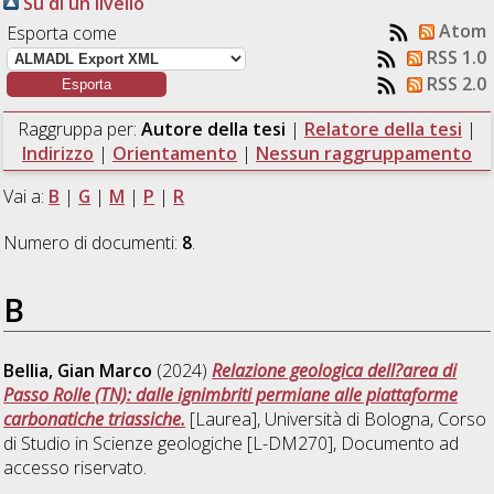
Su di un livello
Atom
Esporta come
RSS 1.0
RSS 2.0
Raggruppa per:
Autore della tesi
|
Relatore della tesi
|
Indirizzo
|
Orientamento
|
Nessun raggruppamento
Vai a:
B
|
G
|
M
|
P
|
R
Numero di documenti:
8
.
B
Bellia, Gian Marco
(2024)
Relazione geologica dell?area di
Passo Rolle (TN): dalle ignimbriti permiane alle piattaforme
carbonatiche triassiche.
[Laurea], Università di Bologna, Corso
di Studio in
Scienze geologiche [L-DM270]
, Documento ad
accesso riservato.