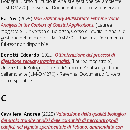
Bologna, Corso di Studio in
Analisi e gestione dell’ambiente
[LM-DM270] - Ravenna
, Documento ad accesso riservato.
Bai, Yiyi
(2025)
Non-Stationary Multivariate Extreme Value
Analysis in the Context of Coastal Applications.
[Laurea
magistrale], Università di Bologna, Corso di Studio in
Analisi e
gestione dell’ambiente [LM-DM270] - Ravenna
, Documento
full-text non disponibile
Bonetti, Edoardo
(2025)
Ottimizzazione dei processi di
digestione semidry tramite analisi.
[Laurea magistrale],
Università di Bologna, Corso di Studio in
Analisi e gestione
dell’ambiente [LM-DM270] - Ravenna
, Documento full-text
non disponibile
C
Cavallera, Andrea
(2025)
Valutazione della qualità biologica
del suolo tramite analisi delle comunità di microartropodi
edafici, nel vigneto sperimentale di Tebano, ammendato con