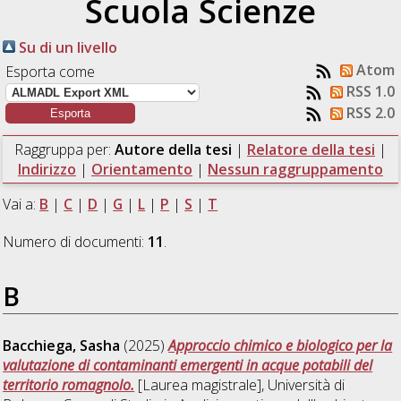
Scuola Scienze
Su di un livello
Atom
Esporta come
RSS 1.0
RSS 2.0
Raggruppa per:
Autore della tesi
|
Relatore della tesi
|
Indirizzo
|
Orientamento
|
Nessun raggruppamento
Vai a:
B
|
C
|
D
|
G
|
L
|
P
|
S
|
T
Numero di documenti:
11
.
B
Bacchiega, Sasha
(2025)
Approccio chimico e biologico per la
valutazione di contaminanti emergenti in acque potabili del
territorio romagnolo.
[Laurea magistrale], Università di