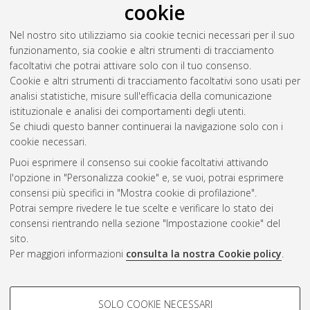
cookie
Tomassone, Elisa
(2025)
Exploring the influence of climatic
and environmental factors on the distribution of Alpine
Nel nostro sito utilizziamo sia cookie tecnici necessari per il suo
peatlands.
[Laurea magistrale], Università di Bologna, Corso di
funzionamento, sia cookie e altri strumenti di tracciamento
Studio in
Analisi e gestione dell’ambiente [LM-DM270] -
facoltativi che potrai attivare solo con il tuo consenso.
Ravenna
, Documento ad accesso riservato.
Cookie e altri strumenti di tracciamento facoltativi sono usati per
analisi statistiche, misure sull'efficacia della comunicazione
Questa lista e' stata generata il
Thu Aug 6 20:44:06 2026
istituzionale e analisi dei comportamenti degli utenti.
CEST
.
Se chiudi questo banner continuerai la navigazione solo con i
cookie necessari.
Puoi esprimere il consenso sui cookie facoltativi attivando
Atom
l'opzione in "Personalizza cookie" e, se vuoi, potrai esprimere
Rss 1.0
consensi più specifici in "Mostra cookie di profilazione".
Potrai sempre rivedere le tue scelte e verificare lo stato dei
Rss 2.0
consensi rientrando nella sezione "Impostazione cookie" del
sito.
Per maggiori informazioni
consulta la nostra Cookie policy
.
AMS Laurea
Servizio implementato e gestito da
AlmaDL
Impostazioni Cookie
COOKIE DI PROFILAZIONE -
SOLO COOKIE NECESSARI
Informativa sulla privacy