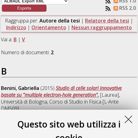
RSS 1.0
RSS 2.0
Raggruppa per:
Autore della tesi
|
Relatore della tesi
|
Indirizzo
|
Orientamento
|
Nessun raggruppamento
Vai a:
B
|
V
Numero di documenti:
2
.
B
Benini, Gabriella
(2015)
Studio di celle solari innovative
basate su "multiple electron-hole generation".
[Laurea],
Università di Bologna, Corso di Studio in
Fisica [L-Ante
DM509]
Questo sito web utilizza i
V
cookie