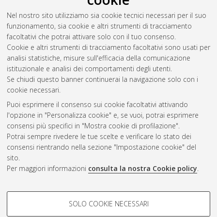
Viselli, Maria Pia
(2015)
Le onde elettromagnetiche per la
Nel nostro sito utilizziamo sia cookie tecnici necessari per il suo
diagnostica non distruttiva sui beni culturali.
[Laurea],
funzionamento, sia cookie e altri strumenti di tracciamento
Università di Bologna, Corso di Studio in
Fisica [L-Ante
facoltativi che potrai attivare solo con il tuo consenso.
DM509]
Cookie e altri strumenti di tracciamento facoltativi sono usati per
analisi statistiche, misure sull'efficacia della comunicazione
Questa lista e' stata generata il
Sat Aug 8 20:41:18 2026
istituzionale e analisi dei comportamenti degli utenti.
CEST
.
Se chiudi questo banner continuerai la navigazione solo con i
cookie necessari.
Puoi esprimere il consenso sui cookie facoltativi attivando
Atom
l'opzione in "Personalizza cookie" e, se vuoi, potrai esprimere
Rss 1.0
consensi più specifici in "Mostra cookie di profilazione".
Potrai sempre rivedere le tue scelte e verificare lo stato dei
Rss 2.0
consensi rientrando nella sezione "Impostazione cookie" del
sito.
Per maggiori informazioni
consulta la nostra Cookie policy
.
AMS Laurea
Servizio implementato e gestito da
AlmaDL
Impostazioni Cookie
COOKIE DI PROFILAZIONE -
SOLO COOKIE NECESSARI
Informativa sulla privacy
FACOLTATIVI
Condizioni d’uso del sito