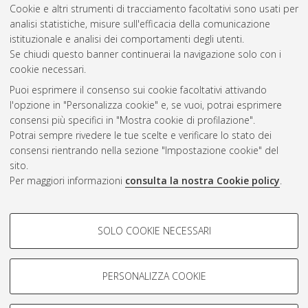
Cookie e altri strumenti di tracciamento facoltativi sono usati per
2015
(2)
analisi statistiche, misure sull'efficacia della comunicazione
2014
(1)
istituzionale e analisi dei comportamenti degli utenti.
2012
(1)
Se chiudi questo banner continuerai la navigazione solo con i
cookie necessari.
Puoi esprimere il consenso sui cookie facoltativi attivando
Atom
l'opzione in "Personalizza cookie" e, se vuoi, potrai esprimere
Rss 1.0
consensi più specifici in "Mostra cookie di profilazione".
Potrai sempre rivedere le tue scelte e verificare lo stato dei
Rss 2.0
consensi rientrando nella sezione "Impostazione cookie" del
sito.
Per maggiori informazioni
consulta la nostra Cookie policy
.
AMS Laurea
Servizio implementato e gestito da
AlmaDL
Impostazioni Cookie
COOKIE DI PROFILAZIONE -
SOLO COOKIE NECESSARI
Informativa sulla privacy
FACOLTATIVI
Condizioni d’uso del sito
Si tratta di cookie utilizzati per analizzare le caratteristiche della
navigazione degli utenti, creare profili in base al loro comportamento
PERSONALIZZA COOKIE
sul sito, per analisi di marketing.
Mostra cookie di profilazione