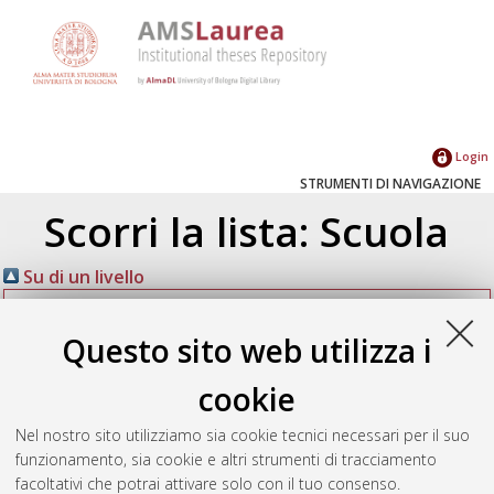
Login
STRUMENTI DI NAVIGAZIONE
Scorri la lista: Scuola
Su di un livello
Corso di studio
(5)
Questo sito web utilizza i
Scienze dell'informazione [L-Ante DM509] -
Cesena
(5)
cookie
Nel nostro sito utilizziamo sia cookie tecnici necessari per il suo
Seleziona un valore dall'elenco sottostante.
funzionamento, sia cookie e altri strumenti di tracciamento
facoltativi che potrai attivare solo con il tuo consenso.
2022
(1)