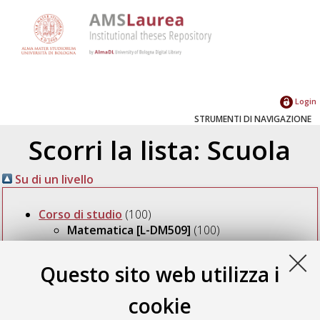
Login
STRUMENTI DI NAVIGAZIONE
Scorri la lista: Scuola
Su di un livello
Corso di studio
(100)
Matematica [L-DM509]
(100)
Questo sito web utilizza i
Seleziona un valore dall'elenco sottostante.
2026
(1)
cookie
2016
(2)