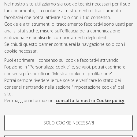
Nel nostro sito utilizziamo sia cookie tecnici necessari per il suo
2015
(2)
funzionamento, sia cookie e altri strumenti di tracciamento
2014
(2)
facoltativi che potrai attivare solo con il tuo consenso.
2013
(3)
Cookie e altri strumenti di tracciamento facoltativi sono usati per
2012
(5)
analisi statistiche, misure sull'efficacia della comunicazione
2011
(22)
istituzionale e analisi dei comportamenti degli utenti.
2010
(63)
Se chiudi questo banner continuerai la navigazione solo con i
cookie necessari.
Puoi esprimere il consenso sui cookie facoltativi attivando
Atom
l'opzione in "Personalizza cookie" e, se vuoi, potrai esprimere
Rss 1.0
consensi più specifici in "Mostra cookie di profilazione".
Potrai sempre rivedere le tue scelte e verificare lo stato dei
Rss 2.0
consensi rientrando nella sezione "Impostazione cookie" del
sito.
Per maggiori informazioni
consulta la nostra Cookie policy
.
AMS Laurea
Servizio implementato e gestito da
AlmaDL
Impostazioni Cookie
COOKIE DI PROFILAZIONE -
SOLO COOKIE NECESSARI
Informativa sulla privacy
FACOLTATIVI
Condizioni d’uso del sito
Si tratta di cookie utilizzati per analizzare le caratteristiche della