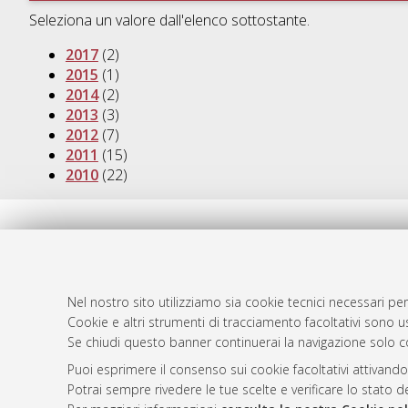
Seleziona un valore dall'elenco sottostante.
2017
(2)
2015
(1)
2014
(2)
2013
(3)
2012
(7)
2011
(15)
2010
(22)
AMS Laure
Atom
Servizio i
Rss 1.0
Impostazio
Nel nostro sito utilizziamo sia cookie tecnici necessari per
Rss 2.0
Informativa
Cookie e altri strumenti di tracciamento facoltativi sono us
Condizioni 
Se chiudi questo banner continuerai la navigazione solo c
Puoi esprimere il consenso sui cookie facoltativi attivando
Potrai sempre rivedere le tue scelte e verificare lo stato 
© ALMA MATER STUDIORUM - Università d