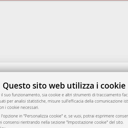
a
mplementato e gestito da
AlmaDL
Questo sito web utilizza i cookie
ni Cookie
 il suo funzionamento, sia cookie e altri strumenti di tracciamento faco
 sulla privacy
ati per analisi statistiche, misure sull'efficacia della comunicazione is
d’uso del sito
on i cookie necessari.
 l'opzione in "Personalizza cookie" e, se vuoi, potrai esprimere consens
dei consensi rientrando nella sezione "Impostazione cookie" del sito.
i Bologna, 2007-2026.