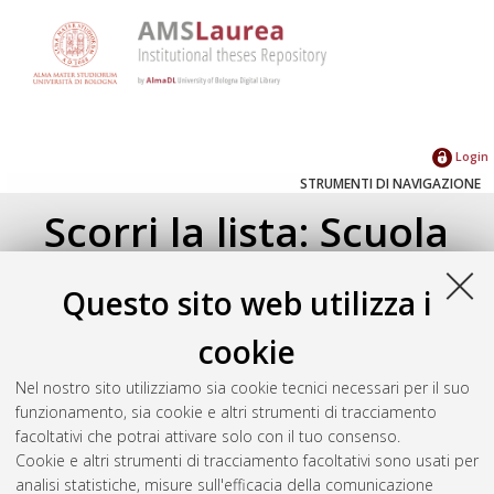
Login
STRUMENTI DI NAVIGAZIONE
Scorri la lista: Scuola
Su di un livello
Questo sito web utilizza i
Corso di studio
(1)
cookie
Scienze ambientali [L-DM509] - Ravenna
(1)
Nel nostro sito utilizziamo sia cookie tecnici necessari per il suo
funzionamento, sia cookie e altri strumenti di tracciamento
Seleziona un valore dall'elenco sottostante.
facoltativi che potrai attivare solo con il tuo consenso.
2016
(1)
Cookie e altri strumenti di tracciamento facoltativi sono usati per
analisi statistiche, misure sull'efficacia della comunicazione