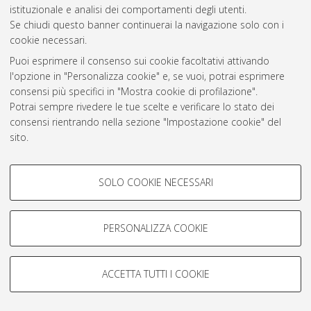
istituzionale e analisi dei comportamenti degli utenti.
Se chiudi questo banner continuerai la navigazione solo con i
Atom
cookie necessari.
Rss 1.0
Puoi esprimere il consenso sui cookie facoltativi attivando
l'opzione in "Personalizza cookie" e, se vuoi, potrai esprimere
Rss 2.0
consensi più specifici in "Mostra cookie di profilazione".
Potrai sempre rivedere le tue scelte e verificare lo stato dei
consensi rientrando nella sezione "Impostazione cookie" del
AMS Laurea
sito.
Servizio implementato e gestito da
AlmaDL
Per maggiori informazioni
consulta la nostra Cookie policy
.
Impostazioni Cookie
COOKIE DI PROFILAZIONE -
Informativa sulla privacy
SOLO COOKIE NECESSARI
FACOLTATIVI
Condizioni d’uso del sito
Si tratta di cookie utilizzati per analizzare le caratteristiche della
navigazione degli utenti, creare profili in base al loro comportamento
PERSONALIZZA COOKIE
sul sito, per analisi di marketing.
Mostra cookie di profilazione
ACCETTA TUTTI I COOKIE
© ALMA MATER STUDIORUM - Università di Bologna, 2007-2026.
Google/Youtube Video
COOKIE TECNICI - NECESSARI
Facebook