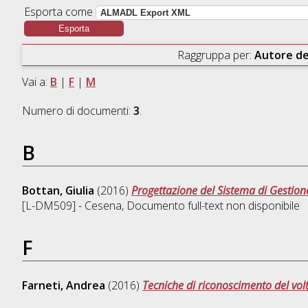
Esporta come
Raggruppa per:
Autore de
Vai a:
B
|
F
|
M
Numero di documenti:
3
.
B
Bottan, Giulia
(2016)
Progettazione del Sistema di Gestione
[L-DM509] - Cesena
, Documento full-text non disponibile
F
Farneti, Andrea
(2016)
Tecniche di riconoscimento del vol