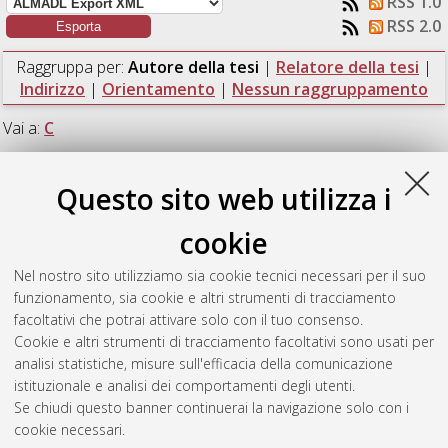
RSS 1.0
RSS 2.0
Raggruppa per:
Autore della tesi
|
Relatore della tesi
|
Indirizzo
|
Orientamento
|
Nessun raggruppamento
Vai a:
C
Numero di documenti:
1
.
Questo sito web utilizza i
C
cookie
Nel nostro sito utilizziamo sia cookie tecnici necessari per il suo
Colazzo, Lamberto
(2022)
Analisi di strategie computazionali
funzionamento, sia cookie e altri strumenti di tracciamento
per il gioco Forza4 generalizzato.
[Laurea], Università di
facoltativi che potrai attivare solo con il tuo consenso.
Bologna, Corso di Studio in
Informatica [L-DM509]
,
Cookie e altri strumenti di tracciamento facoltativi sono usati per
Documento full-text non disponibile
analisi statistiche, misure sull'efficacia della comunicazione
istituzionale e analisi dei comportamenti degli utenti.
Questa lista e' stata generata il
Fri Aug 7 20:38:24 2026 CEST
.
Se chiudi questo banner continuerai la navigazione solo con i
cookie necessari.