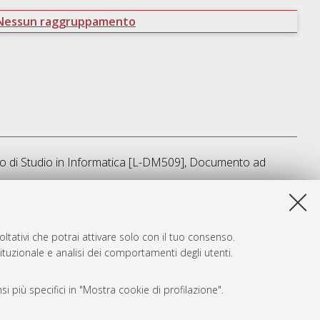
Nessun raggruppamento
o di Studio in
Informatica [L-DM509]
, Documento ad
a lista e' stata generata il
Thu Aug 6 20:43:47 2026 CEST
.
ltativi che potrai attivare solo con il tuo consenso.
tituzionale e analisi dei comportamenti degli utenti.
i più specifici in "Mostra cookie di profilazione".