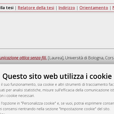
lla tesi
|
Relatore della tesi
|
Indirizzo
|
Orientamento
|
icazione ottica senza fili.
[Laurea], Università di Bologna, Cors
Questo sito web utilizza i cookie
Quest
 il suo funzionamento, sia cookie e altri strumenti di tracciamento faco
ati per analisi statistiche, misure sull'efficacia della comunicazione is
a
on i cookie necessari.
mplementato e gestito da
AlmaDL
ni Cookie
 l'opzione in "Personalizza cookie" e, se vuoi, potrai esprimere consens
dei consensi rientrando nella sezione "Impostazione cookie" del sito.
 sulla privacy