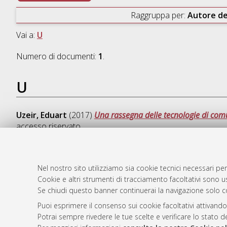
Raggruppa per:
Autore de
Vai a:
U
Numero di documenti:
1
.
U
Uzeir, Eduart
(2017)
Una rassegna delle tecnologie di comun
accesso riservato.
Nel nostro sito utilizziamo sia cookie tecnici necessari per
Cookie e altri strumenti di tracciamento facoltativi sono us
AMS Laure
Atom
Se chiudi questo banner continuerai la navigazione solo c
Servizio i
Rss 1.0
Impostazio
Puoi esprimere il consenso sui cookie facoltativi attivando
Rss 2.0
Potrai sempre rivedere le tue scelte e verificare lo stato 
Informativa