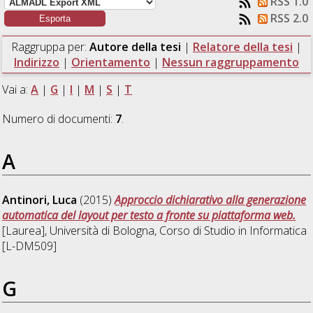
RSS 1.0
RSS 2.0
Raggruppa per:
Autore della tesi
|
Relatore della tesi
|
Indirizzo
|
Orientamento
|
Nessun raggruppamento
Vai a:
A
|
G
|
I
|
M
|
S
|
T
Numero di documenti:
7
.
A
Antinori, Luca
(2015)
Approccio dichiarativo alla generazione
automatica del layout per testo a fronte su piattaforma web.
[Laurea], Università di Bologna, Corso di Studio in
Informatica
[L-DM509]
G