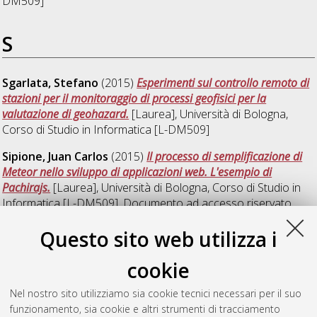
DM509]
S
Sgarlata, Stefano
(2015)
Esperimenti sul controllo remoto di
stazioni per il monitoraggio di processi geofisici per la
valutazione di geohazard.
[Laurea], Università di Bologna,
Corso di Studio in
Informatica [L-DM509]
Sipione, Juan Carlos
(2015)
Il processo di semplificazione di
Meteor nello sviluppo di applicazioni web. L'esempio di
Pachirajs.
[Laurea], Università di Bologna, Corso di Studio in
Informatica [L-DM509]
, Documento ad accesso riservato.
Questo sito web utilizza i
T
cookie
Troiani, Cristian
(2015)
Trasformazione di una radiologia da
Nel nostro sito utilizziamo sia cookie tecnici necessari per il suo
analogica a digitale.
[Laurea], Università di Bologna, Corso di
funzionamento, sia cookie e altri strumenti di tracciamento
Studio in
Informatica [L-DM509]
, Documento ad accesso