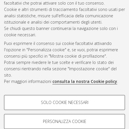
facoltativi che potrai attivare solo con il tuo consenso.
riservato.
Cookie e altri strumenti di tracciamento facoltativi sono usati per
analisi statistiche, misure sull'efficacia della comunicazione
Questa lista e' stata generata il
Wed Aug 5 20:43:54 2026
istituzionale e analisi dei comportamenti degli utenti.
CEST
.
Se chiudi questo banner continuerai la navigazione solo con i
cookie necessari.
Puoi esprimere il consenso sui cookie facoltativi attivando
Atom
l'opzione in "Personalizza cookie" e, se vuoi, potrai esprimere
Rss 1.0
consensi più specifici in "Mostra cookie di profilazione".
Potrai sempre rivedere le tue scelte e verificare lo stato dei
Rss 2.0
consensi rientrando nella sezione "Impostazione cookie" del
sito.
Per maggiori informazioni
consulta la nostra Cookie policy
.
AMS Laurea
Servizio implementato e gestito da
AlmaDL
Impostazioni Cookie
COOKIE DI PROFILAZIONE -
SOLO COOKIE NECESSARI
Informativa sulla privacy
FACOLTATIVI
Condizioni d’uso del sito
Si tratta di cookie utilizzati per analizzare le caratteristiche della
navigazione degli utenti, creare profili in base al loro comportamento
PERSONALIZZA COOKIE
sul sito, per analisi di marketing.