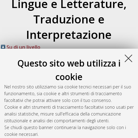
Lingue e Letterature,
Traduzione e
Interpretazione
Su di un livello
Atom
Esporta come
Questo sito web utilizza i
RSS 1.0
RSS 2.0
cookie
Raggruppa per:
Autore della tesi
|
Relatore della tesi
|
Nel nostro sito utilizziamo sia cookie tecnici necessari per il suo
Indirizzo
|
Orientamento
|
Nessun raggruppamento
funzionamento, sia cookie e altri strumenti di tracciamento
facoltativi che potrai attivare solo con il tuo consenso.
Numero di documenti:
0
.
Cookie e altri strumenti di tracciamento facoltativi sono usati per
analisi statistiche, misure sull'efficacia della comunicazione
Questa lista e' stata generata il
Sat Aug 8 20:42:55 2026
istituzionale e analisi dei comportamenti degli utenti.
CEST
.
Se chiudi questo banner continuerai la navigazione solo con i
cookie necessari.