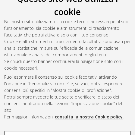
cookie
Imbriaco, Giulia
(2013)
Alla ricerca dell'autenticità. Kathy
Acker e Vladimir Sorokin a confronto.
[Laurea magistrale],
Nel nostro sito utilizziamo sia cookie tecnici necessari per il suo
Università di Bologna, Corso di Studio in
Letterature moderne,
funzionamento, sia cookie e altri strumenti di tracciamento
comparate e postcoloniali [LM-DM270]
, Documento ad
facoltativi che potrai attivare solo con il tuo consenso.
accesso riservato.
Cookie e altri strumenti di tracciamento facoltativi sono usati per
analisi statistiche, misure sull'efficacia della comunicazione
Questa lista e' stata generata il
Thu Aug 6 20:39:14 2026
istituzionale e analisi dei comportamenti degli utenti.
CEST
.
Se chiudi questo banner continuerai la navigazione solo con i
cookie necessari.
Puoi esprimere il consenso sui cookie facoltativi attivando
Atom
l'opzione in "Personalizza cookie" e, se vuoi, potrai esprimere
Rss 1.0
consensi più specifici in "Mostra cookie di profilazione".
Potrai sempre rivedere le tue scelte e verificare lo stato dei
Rss 2.0
consensi rientrando nella sezione "Impostazione cookie" del
sito.
Per maggiori informazioni
consulta la nostra Cookie policy
.
AMS Laurea
Servizio implementato e gestito da
AlmaDL
Impostazioni Cookie
COOKIE DI PROFILAZIONE -