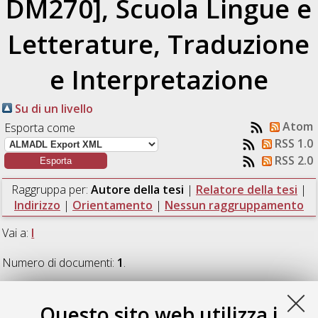
DM270], Scuola Lingue e
Letterature, Traduzione
e Interpretazione
Su di un livello
Atom
Esporta come
RSS 1.0
RSS 2.0
Raggruppa per:
Autore della tesi
|
Relatore della tesi
|
Indirizzo
|
Orientamento
|
Nessun raggruppamento
Vai a:
I
Numero di documenti:
1
.
I
Questo sito web utilizza i