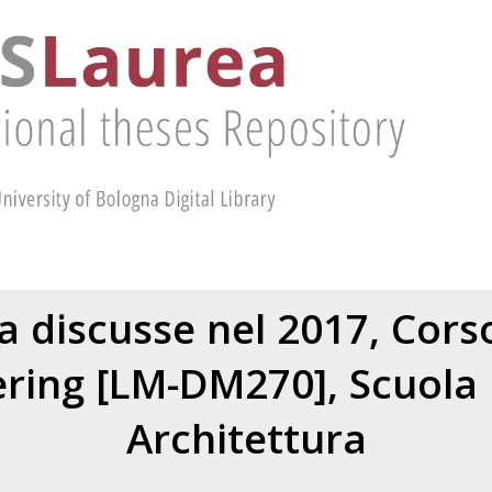
ea discusse nel 2017, Corso
ering [LM-DM270], Scuola
Architettura