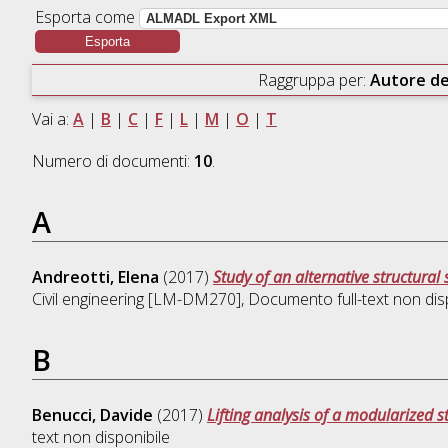
Esporta come
Raggruppa per:
Autore de
Vai a:
A
|
B
|
C
|
F
|
L
|
M
|
O
|
T
Numero di documenti:
10
.
A
Andreotti, Elena
(2017)
Study of an alternative structural
Civil engineering [LM-DM270]
, Documento full-text non dis
B
Benucci, Davide
(2017)
Lifting analysis of a modularized st
text non disponibile