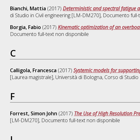
Bianchi, Mattia
(2017)
Deterministic and spectral fatigue a
di Studio in
Civil engineering [LM-DM270]
, Documento full-t
Borgia, Fabio
(2017)
Kinematic optimization of an overbo
Documento full-text non disponibile
C
Calligola, Francesca
(2017)
Systemic models for supporting
[Laurea magistrale], Università di Bologna, Corso di Studio
F
Forrest, Simon John
(2017)
The Use of High Resolution Pr
[LM-DM270]
, Documento full-text non disponibile
L