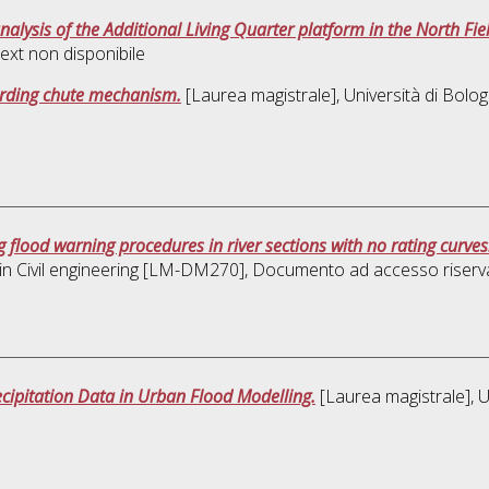
nalysis of the Additional Living Quarter platform in the North Fie
ext non disponibile
arding chute mechanism.
[Laurea magistrale], Università di Bolog
 flood warning procedures in river sections with no rating curve
 in
Civil engineering [LM-DM270]
, Documento ad accesso riserv
ecipitation Data in Urban Flood Modelling.
[Laurea magistrale], U