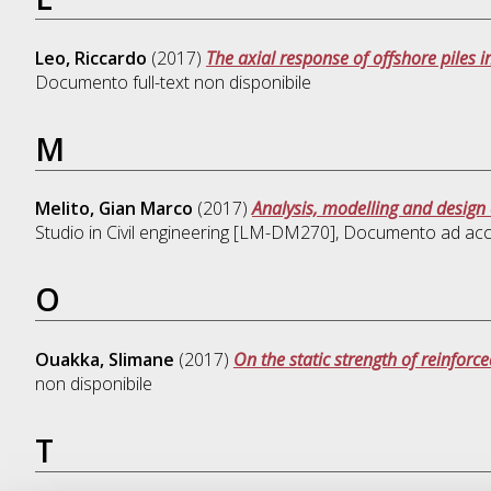
Leo, Riccardo
(2017)
The axial response of offshore piles i
Documento full-text non disponibile
M
Melito, Gian Marco
(2017)
Analysis, modelling and design 
Studio in
Civil engineering [LM-DM270]
, Documento ad acc
O
Ouakka, Slimane
(2017)
On the static strength of reinforce
non disponibile
T