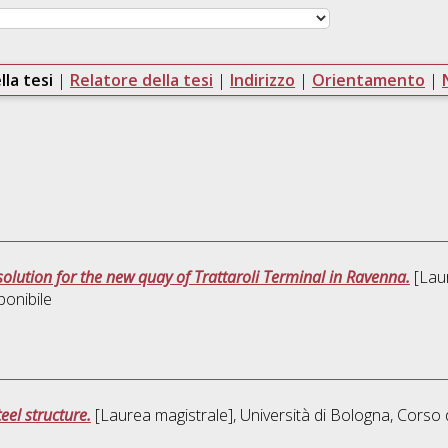
lla tesi
|
Relatore della tesi
|
Indirizzo
|
Orientamento
|
 solution for the new quay of Trattaroli Terminal in Ravenna.
[Laur
ponibile
eel structure.
[Laurea magistrale], Università di Bologna, Corso 