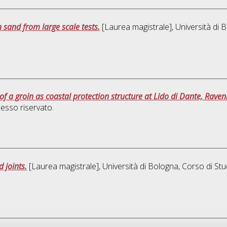
n sand from large scale tests.
[Laurea magistrale], Università di 
of a groin as coastal protection structure at Lido di Dante, Raven
esso riservato.
d joints.
[Laurea magistrale], Università di Bologna, Corso di Stu