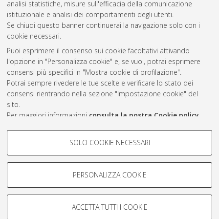
analisi statistiche, misure sull'efficacia della comunicazione
2012
(1)
istituzionale e analisi dei comportamenti degli utenti.
Se chiudi questo banner continuerai la navigazione solo con i
cookie necessari.
Atom
Puoi esprimere il consenso sui cookie facoltativi attivando
Rss 1.0
l'opzione in "Personalizza cookie" e, se vuoi, potrai esprimere
consensi più specifici in "Mostra cookie di profilazione".
Rss 2.0
Potrai sempre rivedere le tue scelte e verificare lo stato dei
consensi rientrando nella sezione "Impostazione cookie" del
sito.
AMS Laurea
Per maggiori informazioni
consulta la nostra Cookie policy
.
Servizio implementato e gestito da
AlmaDL
Impostazioni Cookie
COOKIE DI PROFILAZIONE -
SOLO COOKIE NECESSARI
Informativa sulla privacy
FACOLTATIVI
Condizioni d’uso del sito
Si tratta di cookie utilizzati per analizzare le caratteristiche della
navigazione degli utenti, creare profili in base al loro comportamento
PERSONALIZZA COOKIE
sul sito, per analisi di marketing.
Mostra cookie di profilazione
ACCETTA TUTTI I COOKIE
Google/Youtube Video
© ALMA MATER STUDIORUM - Università di Bologna, 2007-2026.
COOKIE TECNICI - NECESSARI