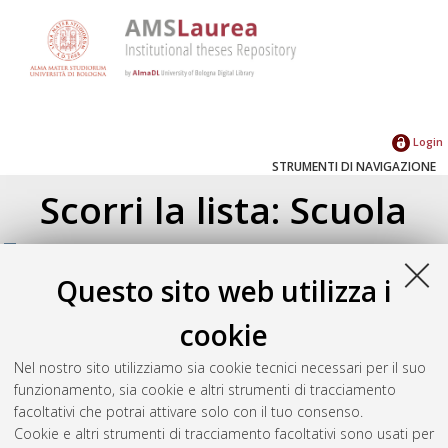
Login
STRUMENTI DI NAVIGAZIONE
Scorri la lista: Scuola
Su di un livello
Questo sito web utilizza i
Corso di studio
(2)
Ingegneria aerospaziale [L-Ante DM509] -
cookie
Forli'
(2)
Nel nostro sito utilizziamo sia cookie tecnici necessari per il suo
funzionamento, sia cookie e altri strumenti di tracciamento
Seleziona un valore dall'elenco sottostante.
facoltativi che potrai attivare solo con il tuo consenso.
Cookie e altri strumenti di tracciamento facoltativi sono usati per
2016
(1)