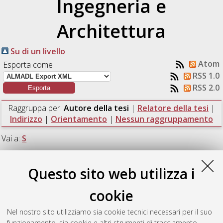
Ingegneria e
Architettura
Su di un livello
Atom
Esporta come
RSS 1.0
RSS 2.0
Raggruppa per:
Autore della tesi
|
Relatore della tesi
|
Indirizzo
|
Orientamento
|
Nessun raggruppamento
Vai a:
S
Numero di documenti:
1
.
Questo sito web utilizza i
S
cookie
Nel nostro sito utilizziamo sia cookie tecnici necessari per il suo
Scalorbi, Luca
(2008)
Accounting per servizi di presenza in
funzionamento, sia cookie e altri strumenti di tracciamento