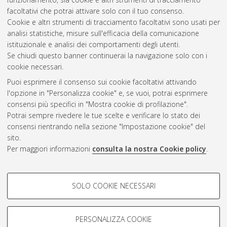
IMS.
[Laurea], Università di Bologna, Corso di Studio in
facoltativi che potrai attivare solo con il tuo consenso.
Ingegneria informatica [L-Ante DM509]
, Documento ad
Cookie e altri strumenti di tracciamento facoltativi sono usati per
accesso riservato.
analisi statistiche, misure sull'efficacia della comunicazione
istituzionale e analisi dei comportamenti degli utenti.
Questa lista e' stata generata il
Fri Aug 7 20:40:46 2026 CEST
.
Se chiudi questo banner continuerai la navigazione solo con i
cookie necessari.
Puoi esprimere il consenso sui cookie facoltativi attivando
Atom
l'opzione in "Personalizza cookie" e, se vuoi, potrai esprimere
Rss 1.0
consensi più specifici in "Mostra cookie di profilazione".
Potrai sempre rivedere le tue scelte e verificare lo stato dei
Rss 2.0
consensi rientrando nella sezione "Impostazione cookie" del
sito.
Per maggiori informazioni
consulta la nostra Cookie policy
.
AMS Laurea
Servizio implementato e gestito da
AlmaDL
Impostazioni Cookie
COOKIE DI PROFILAZIONE -
SOLO COOKIE NECESSARI
Informativa sulla privacy
FACOLTATIVI
Condizioni d’uso del sito
Si tratta di cookie utilizzati per analizzare le caratteristiche della
navigazione degli utenti, creare profili in base al loro comportamento
PERSONALIZZA COOKIE
sul sito, per analisi di marketing.