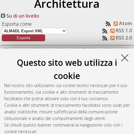
Architettura
Su di un livello
Atom
Esporta come
RSS 1.0
RSS 2.0
Raggruppa per:
Autore della tesi
|
Relatore della tesi
|
Indirizzo
|
Orientamento
|
Nessun raggruppamento
Questo sito web utilizza i
Numero di documenti:
1
.
cookie
Nikolakopoulos, Michail
(2013)
Le nuove procedure di analisi
Nel nostro sito utilizziamo sia cookie tecnici necessari per il suo
di sicurezza in ambito urbano ed extra urbano.
[Laurea],
funzionamento, sia cookie e altri strumenti di tracciamento
Università di Bologna, Corso di Studio in
Ingegneria civile [L-
facoltativi che potrai attivare solo con il tuo consenso.
Ante DM509]
Cookie e altri strumenti di tracciamento facoltativi sono usati per
analisi statistiche, misure sull'efficacia della comunicazione
Questa lista e' stata generata il
Sat Aug 8 20:40:45 2026
istituzionale e analisi dei comportamenti degli utenti.
CEST
.
Se chiudi questo banner continuerai la navigazione solo con i
cookie necessari.