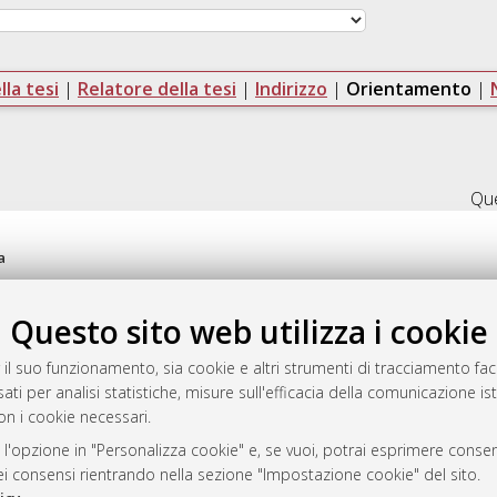
la tesi
|
Relatore della tesi
|
Indirizzo
|
Orientamento
|
Que
a
mplementato e gestito da
AlmaDL
ni Cookie
Questo sito web utilizza i cookie
 sulla privacy
d’uso del sito
 il suo funzionamento, sia cookie e altri strumenti di tracciamento faco
ati per analisi statistiche, misure sull'efficacia della comunicazione is
on i cookie necessari.
 l'opzione in "Personalizza cookie" e, se vuoi, potrai esprimere consens
i Bologna, 2007-2026.
dei consensi rientrando nella sezione "Impostazione cookie" del sito.