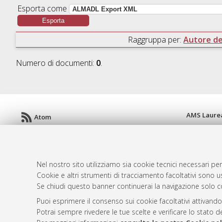
Esporta come
Raggruppa per:
Autore del
Numero di documenti:
0
.
AMS Laure
Atom
Servizio i
Rss 1.0
Impostazio
Rss 2.0
Informativa
Condizioni 
Nel nostro sito utilizziamo sia cookie tecnici necessari per
Cookie e altri strumenti di tracciamento facoltativi sono us
Se chiudi questo banner continuerai la navigazione solo c
Puoi esprimere il consenso sui cookie facoltativi attivando
© ALMA MATER STUDIORUM - Università d
Potrai sempre rivedere le tue scelte e verificare lo stato 