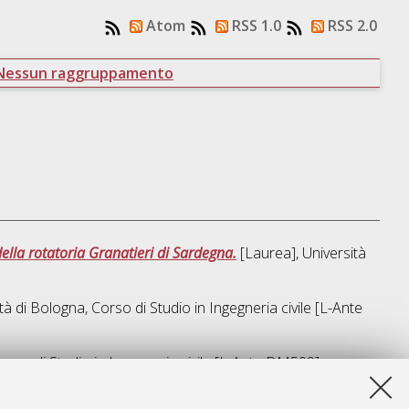
Atom
RSS 1.0
RSS 2.0
Nessun raggruppamento
della rotatoria Granatieri di Sardegna.
[Laurea], Università
tà di Bologna, Corso di Studio in
Ingegneria civile [L-Ante
orso di Studio in
Ingegneria civile [L-Ante DM509]