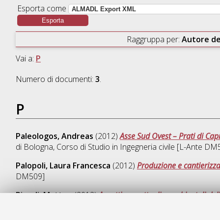
Esporta come
Raggruppa per:
Autore de
Vai a:
P
Numero di documenti:
3
.
P
Paleologos, Andreas
(2012)
Asse Sud Ovest – Prati di Capr
di Bologna, Corso di Studio in
Ingegneria civile [L-Ante DM
Palopoli, Laura Francesca
(2012)
Produzione e cantierizza
DM509]
Pizzoli, Matteo
(2012)
Aspetti progettuali e ambientali de