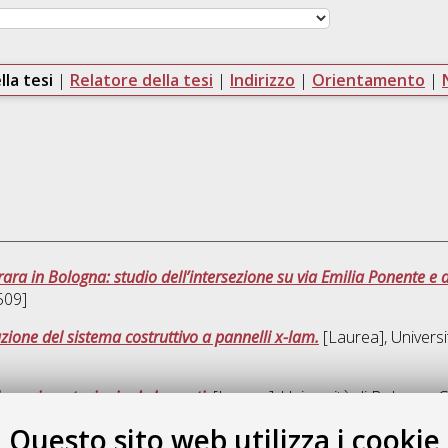
lla tesi
|
Relatore della tesi
|
Indirizzo
|
Orientamento
|
ara in Bologna: studio dell’intersezione su via Emilia Ponente e 
509]
zione del sistema costruttivo a pannelli x-lam.
[Laurea], Universi
lle pavimentazioni ad elementi.
[Laurea], Università di Bologna, C
Questo sito web utilizza i cookie