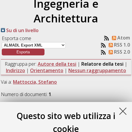
Ingegneria e
Architettura
Su di un livello
Atom
Esporta come
RSS 1.0
RSS 2.0
Raggruppa per:
Autore della tesi
|
Relatore della tesi
|
Indirizzo
|
Orientamento
|
Nessun raggruppamento
Vai a:
Mattoccia, Stefano
Numero di documenti:
1
.
Mattoccia, Stefano
Questo sito web utilizza i
cookie
Gobbi, Vitaliano
(2012)
Progetto e sperimentazione di un