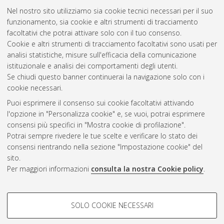
convertitore seriale parallelo su FPGA per un flusso video LVDS
Nel nostro sito utilizziamo sia cookie tecnici necessari per il suo
a elevata frequenza generato da una telecamera stereo.
funzionamento, sia cookie e altri strumenti di tracciamento
[Laurea], Università di Bologna, Corso di Studio in
Ingegneria
facoltativi che potrai attivare solo con il tuo consenso.
elettronica [L-Ante DM509]
, Documento ad accesso
Cookie e altri strumenti di tracciamento facoltativi sono usati per
riservato.
analisi statistiche, misure sull'efficacia della comunicazione
istituzionale e analisi dei comportamenti degli utenti.
Questa lista e' stata generata il
Fri Aug 7 20:41:06 2026 CEST
.
Se chiudi questo banner continuerai la navigazione solo con i
cookie necessari.
Puoi esprimere il consenso sui cookie facoltativi attivando
Atom
l'opzione in "Personalizza cookie" e, se vuoi, potrai esprimere
Rss 1.0
consensi più specifici in "Mostra cookie di profilazione".
Potrai sempre rivedere le tue scelte e verificare lo stato dei
Rss 2.0
consensi rientrando nella sezione "Impostazione cookie" del
sito.
Per maggiori informazioni
consulta la nostra Cookie policy
.
AMS Laurea
Servizio implementato e gestito da
AlmaDL
Impostazioni Cookie
COOKIE DI PROFILAZIONE -
SOLO COOKIE NECESSARI
Informativa sulla privacy
FACOLTATIVI
Condizioni d’uso del sito