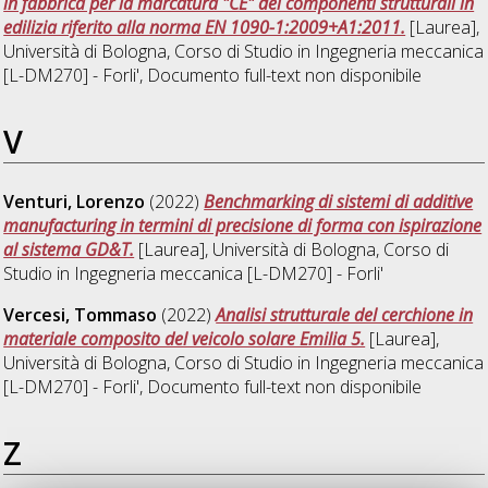
in fabbrica per la marcatura "CE" dei componenti strutturali in
edilizia riferito alla norma EN 1090-1:2009+A1:2011.
[Laurea],
Università di Bologna, Corso di Studio in
Ingegneria meccanica
[L-DM270] - Forli'
, Documento full-text non disponibile
V
Venturi, Lorenzo
(2022)
Benchmarking di sistemi di additive
manufacturing in termini di precisione di forma con ispirazione
al sistema GD&T.
[Laurea], Università di Bologna, Corso di
Studio in
Ingegneria meccanica [L-DM270] - Forli'
Vercesi, Tommaso
(2022)
Analisi strutturale del cerchione in
materiale composito del veicolo solare Emilia 5.
[Laurea],
Università di Bologna, Corso di Studio in
Ingegneria meccanica
[L-DM270] - Forli'
, Documento full-text non disponibile
Z