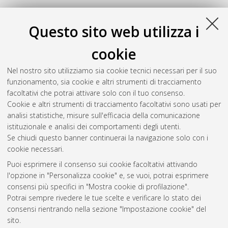
Zamagna, Riccardo
(2022)
Sviluppo di un codice di
simulazione gara di un veicolo solare: il caso Italian Solar
Questo sito web utilizza i
Challenge.
[Laurea], Università di Bologna, Corso di Studio in
Ingegneria meccanica [L-DM270] - Forli'
, Documento full-text
cookie
non disponibile
Nel nostro sito utilizziamo sia cookie tecnici necessari per il suo
Zanotti, Luca
(2022)
Ottimizzazione di un sistema di
funzionamento, sia cookie e altri strumenti di tracciamento
raffreddamento di pannelli solari con conversione
facoltativi che potrai attivare solo con il tuo consenso.
termoelettrica di energia.
[Laurea], Università di Bologna,
Cookie e altri strumenti di tracciamento facoltativi sono usati per
Corso di Studio in
Ingegneria meccanica [L-DM270] - Forli'
analisi statistiche, misure sull'efficacia della comunicazione
istituzionale e analisi dei comportamenti degli utenti.
Questa lista e' stata generata il
Fri Aug 7 20:41:43 2026 CEST
.
Se chiudi questo banner continuerai la navigazione solo con i
cookie necessari.
Puoi esprimere il consenso sui cookie facoltativi attivando
Atom
l'opzione in "Personalizza cookie" e, se vuoi, potrai esprimere
Rss 1.0
consensi più specifici in "Mostra cookie di profilazione".
Potrai sempre rivedere le tue scelte e verificare lo stato dei
Rss 2.0
consensi rientrando nella sezione "Impostazione cookie" del
sito.