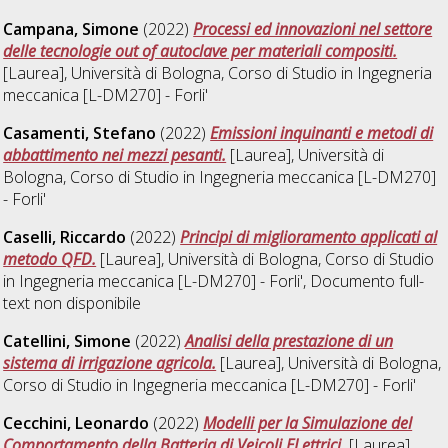
Campana, Simone
(2022)
Processi ed innovazioni nel settore
delle tecnologie out of autoclave per materiali compositi.
[Laurea], Università di Bologna, Corso di Studio in
Ingegneria
meccanica [L-DM270] - Forli'
Casamenti, Stefano
(2022)
Emissioni inquinanti e metodi di
abbattimento nei mezzi pesanti.
[Laurea], Università di
Bologna, Corso di Studio in
Ingegneria meccanica [L-DM270]
- Forli'
Caselli, Riccardo
(2022)
Principi di miglioramento applicati al
metodo QFD.
[Laurea], Università di Bologna, Corso di Studio
in
Ingegneria meccanica [L-DM270] - Forli'
, Documento full-
text non disponibile
Catellini, Simone
(2022)
Analisi della prestazione di un
sistema di irrigazione agricola.
[Laurea], Università di Bologna,
Corso di Studio in
Ingegneria meccanica [L-DM270] - Forli'
Cecchini, Leonardo
(2022)
Modelli per la Simulazione del
Comportamento della Batteria di Veicoli ELettrici.
[Laurea],