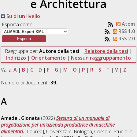
e Architettura
Su di un livello
Atom
Esporta come
RSS 1.0
RSS 2.0
Raggruppa per:
Autore della tesi
|
Relatore della tesi
|
Indirizzo
|
Orientamento
|
Nessun raggruppamento
Vai a:
A
|
B
|
C
|
D
|
F
|
G
|
M
|
O
|
P
|
R
|
S
|
T
|
V
|
Z
Numero di documenti:
39
.
A
Amadei, Gionata
(2022)
Stesura di un manuale di
progettazione per un'azienda produttrice di macchine
alimentari.
[Laurea], Università di Bologna, Corso di Studio in