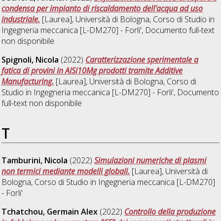
condensa per impianto di riscaldamento dell'acqua ad uso
industriale.
[Laurea], Università di Bologna, Corso di Studio in
Ingegneria meccanica [L-DM270] - Forli'
, Documento full-text
non disponibile
Spignoli, Nicola
(2022)
Caratterizzazione sperimentale a
fatica di provini in AlSi10Mg prodotti tramite Additive
Manufacturing.
[Laurea], Università di Bologna, Corso di
Studio in
Ingegneria meccanica [L-DM270] - Forli'
, Documento
full-text non disponibile
T
Tamburini, Nicola
(2022)
Simulazioni numeriche di plasmi
non termici mediante modelli globali.
[Laurea], Università di
Bologna, Corso di Studio in
Ingegneria meccanica [L-DM270]
- Forli'
Tchatchou, Germain Alex
(2022)
Controllo della produzione