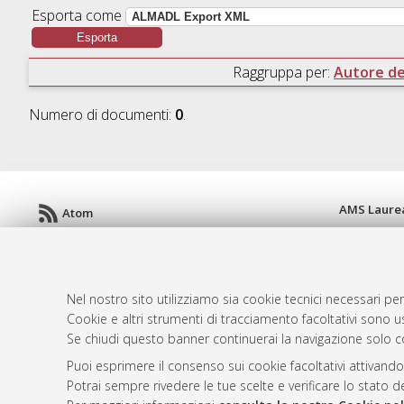
Esporta come
Raggruppa per:
Autore del
Numero di documenti:
0
.
AMS Laure
Atom
Servizio i
Rss 1.0
Impostazio
Rss 2.0
Informativa
Condizioni 
Nel nostro sito utilizziamo sia cookie tecnici necessari per
Cookie e altri strumenti di tracciamento facoltativi sono us
Se chiudi questo banner continuerai la navigazione solo c
Puoi esprimere il consenso sui cookie facoltativi attivando
© ALMA MATER STUDIORUM - Università d
Potrai sempre rivedere le tue scelte e verificare lo stato 