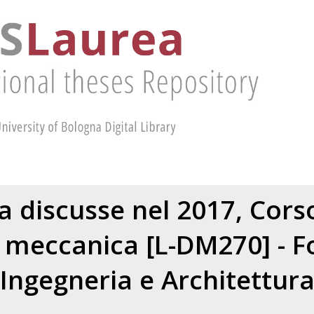
ea discusse nel 2017, Corso
 meccanica [L-DM270] - For
Ingegneria e Architettur