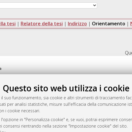
la tesi
|
Relatore della tesi
|
Indirizzo
|
Orientamento
|
Que
a
mplementato e gestito da
AlmaDL
ni Cookie
Questo sito web utilizza i cookie
 sulla privacy
d’uso del sito
 il suo funzionamento, sia cookie e altri strumenti di tracciamento faco
ati per analisi statistiche, misure sull'efficacia della comunicazione is
on i cookie necessari.
 l'opzione in "Personalizza cookie" e, se vuoi, potrai esprimere consens
i Bologna, 2007-2026.
dei consensi rientrando nella sezione "Impostazione cookie" del sito.